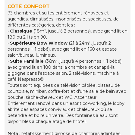
CÔTÉ CONFORT
73 chambres et suites entièrement rénovées et
agrandies, climatisées, insonorisées et spacieuses, de
différentes catégories, dont les :
•
Classique
(18m², jusqu'à 2 personnes), avec grand lit en
180 ou 2 lits en 90,
•
Supérieure Bow Window
(21 à 24m², jusqu'à 2
personnes + 1 bébé), avec grand lit en 160 et espace
salon/bureau lumineux,
•
Suite Familiale
(36m², jusqu'à 4 personnes + 1 bébé),
avec grand lit en 180 dans la chambre et canapé-lit
gigogne dans l'espace salon, 2 télévisions, machine à
café Nespresso©.
Toutes sont équipées de télévision câblée, plateau de
courtoisie, minibar, coffre-fort et d'une salle de bain avec
douche, sèche-cheveux et WC. Ascenseur.
Entièrement rénové dans un esprit co-working, le lobby
abrite des espaces conviviaux et chaleureux où se
détendre et boire un verre. Des fontaines à eau sont
disponibles à chaque étage de l'hôtel.
Nota : l'établissement dispose de chambres adaptées