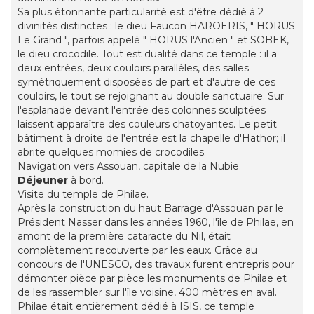
Sa plus étonnante particularité est d'être dédié à 2
divinités distinctes : le dieu Faucon HAROERIS, " HORUS
Le Grand ", parfois appelé " HORUS l'Ancien " et SOBEK,
le dieu crocodile. Tout est dualité dans ce temple : il a
deux entrées, deux couloirs parallèles, des salles
symétriquement disposées de part et d'autre de ces
couloirs, le tout se rejoignant au double sanctuaire. Sur
l'esplanade devant l'entrée des colonnes sculptées
laissent apparaître des couleurs chatoyantes. Le petit
bâtiment à droite de l'entrée est la chapelle d'Hathor; il
abrite quelques momies de crocodiles.
Navigation vers Assouan, capitale de la Nubie.
Déjeuner
à bord.
Visite du temple de Philae.
Après la construction du haut Barrage d'Assouan par le
Président Nasser dans les années 1960, l'île de Philae, en
amont de la première cataracte du Nil, était
complètement recouverte par les eaux. Grâce au
concours de l'UNESCO, des travaux furent entrepris pour
démonter pièce par pièce les monuments de Philae et
de les rassembler sur l'île voisine, 400 mètres en aval.
Philae était entièrement dédié à ISIS, ce temple