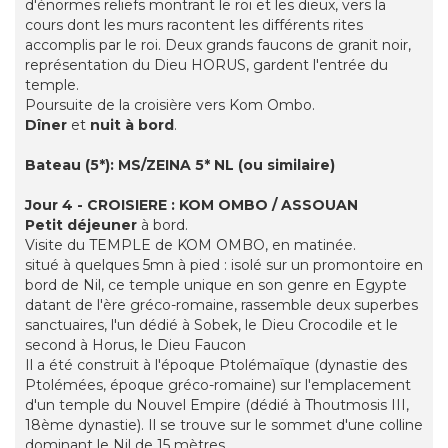
d'énormes reliefs montrant le roi et les dieux, vers la
cours dont les murs racontent les différents rites
accomplis par le roi. Deux grands faucons de granit noir,
représentation du Dieu HORUS, gardent l'entrée du
temple.
Poursuite de la croisière vers Kom Ombo.
Dîner
et
nuit à bord
.
Bateau (5*): MS/ZEINA 5* NL (ou similaire)
Jour 4 - CROISIERE : KOM OMBO / ASSOUAN
Petit déjeuner
à bord.
Visite du TEMPLE de KOM OMBO, en matinée.
situé à quelques 5mn à pied : isolé sur un promontoire en
bord de Nil, ce temple unique en son genre en Egypte
datant de l'ère gréco-romaine, rassemble deux superbes
sanctuaires, l'un dédié à Sobek, le Dieu Crocodile et le
second à Horus, le Dieu Faucon
Il a été construit à l'époque Ptolémaïque (dynastie des
Ptolémées, époque gréco-romaine) sur l'emplacement
d'un temple du Nouvel Empire (dédié à Thoutmosis III,
18ème dynastie). Il se trouve sur le sommet d'une colline
dominant le Nil de 15 mètres.