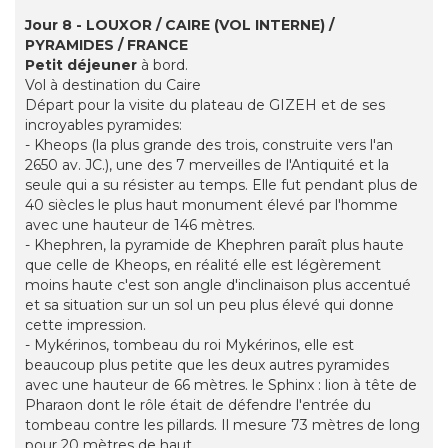
Jour 8 - LOUXOR / CAIRE (VOL INTERNE) /
PYRAMIDES / FRANCE
Petit déjeuner
à bord.
Vol à destination du Caire
Départ pour la visite du plateau de GIZEH et de ses
incroyables pyramides:
- Kheops (la plus grande des trois, construite vers l'an
2650 av. JC.), une des 7 merveilles de l'Antiquité et la
seule qui a su résister au temps. Elle fut pendant plus de
40 siècles le plus haut monument élevé par l'homme
avec une hauteur de 146 mètres.
- Khephren, la pyramide de Khephren paraît plus haute
que celle de Kheops, en réalité elle est légèrement
moins haute c'est son angle d'inclinaison plus accentué
et sa situation sur un sol un peu plus élevé qui donne
cette impression.
- Mykérinos, tombeau du roi Mykérinos, elle est
beaucoup plus petite que les deux autres pyramides
avec une hauteur de 66 mètres. le Sphinx : lion à tête de
Pharaon dont le rôle était de défendre l'entrée du
tombeau contre les pillards. Il mesure 73 mètres de long
pour 20 mètres de haut