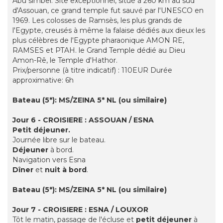
Abu simbel: Site exceptionnel, situé à 260 km au sud
d'Assouan, ce grand temple fut sauvé par l'UNESCO en
1969. Les colosses de Ramsès, les plus grands de
l'Egypte, creusés à même la falaise dédiés aux dieux les
plus célèbres de l'Egypte pharaonique AMON RE,
RAMSES et PTAH. le Grand Temple dédié au Dieu
Amon-Rê, le Temple d'Hathor.
Prix/personne (à titre indicatif) : 110EUR Durée
approximative: 6h
Bateau (5*): MS/ZEINA 5* NL (ou similaire)
Jour 6 - CROISIERE : ASSOUAN / ESNA
Petit déjeuner.
Journée libre sur le bateau.
Déjeuner
à bord.
Navigation vers Esna
Dîner
et
nuit à bord
.
Bateau (5*): MS/ZEINA 5* NL (ou similaire)
Jour 7 - CROISIERE : ESNA / LOUXOR
Tôt le matin, passage de l'écluse et
petit déjeuner
à