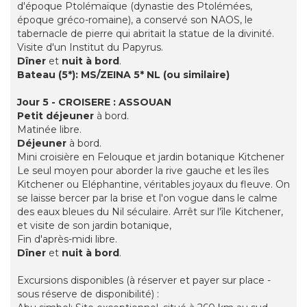
d'époque Ptolémaïque (dynastie des Ptolémées,
époque gréco-romaine), a conservé son NAOS, le
tabernacle de pierre qui abritait la statue de la divinité.
Visite d'un Institut du Papyrus.
Dîner
et
nuit à bord
.
Bateau (5*): MS/ZEINA 5* NL (ou similaire)
Jour 5 - CROISERE : ASSOUAN
Petit déjeuner
à bord.
Matinée libre.
Déjeuner
à bord.
Mini croisière en Felouque et jardin botanique Kitchener
Le seul moyen pour aborder la rive gauche et les îles
Kitchener ou Eléphantine, véritables joyaux du fleuve. On
se laisse bercer par la brise et l'on vogue dans le calme
des eaux bleues du Nil séculaire. Arrêt sur l'île Kitchener,
et visite de son jardin botanique,
Fin d'après-midi libre.
Dîner
et
nuit à bord
.
Excursions disponibles (à réserver et payer sur place -
sous réserve de disponibilité) :