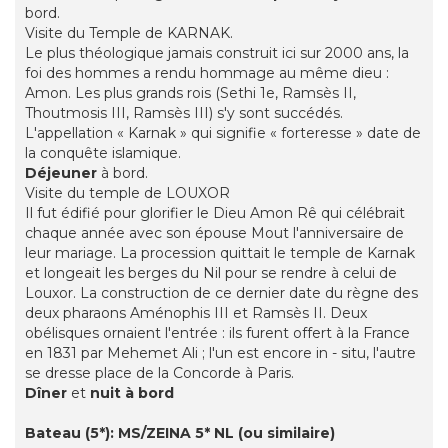
bord.
Visite du Temple de KARNAK.
Le plus théologique jamais construit ici sur 2000 ans, la
foi des hommes a rendu hommage au même dieu :
Amon. Les plus grands rois (Sethi 1e, Ramsès II,
Thoutmosis III, Ramsès III) s'y sont succédés.
L'appellation « Karnak » qui signifie « forteresse » date de
la conquête islamique.
Déjeuner
à bord.
Visite du temple de LOUXOR
Il fut édifié pour glorifier le Dieu Amon Rê qui célébrait
chaque année avec son épouse Mout l'anniversaire de
leur mariage. La procession quittait le temple de Karnak
et longeait les berges du Nil pour se rendre à celui de
Louxor. La construction de ce dernier date du règne des
deux pharaons Aménophis III et Ramsès II. Deux
obélisques ornaient l'entrée : ils furent offert à la France
en 1831 par Mehemet Ali ; l'un est encore in - situ, l'autre
se dresse place de la Concorde à Paris.
Dîner
et
nuit à bord
Bateau (5*): MS/ZEINA 5* NL (ou similaire)