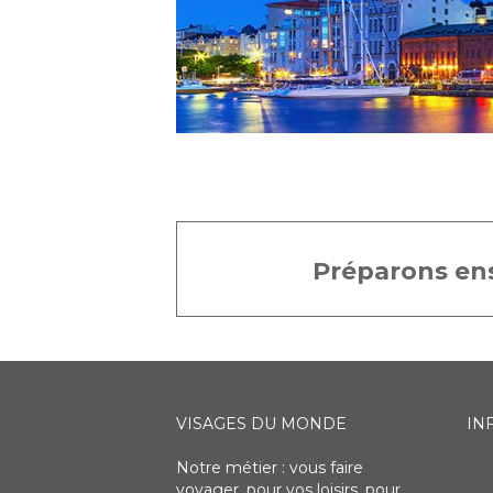
Préparons ens
VISAGES DU MONDE
IN
Notre métier : vous faire
voyager, pour vos loisirs, pour