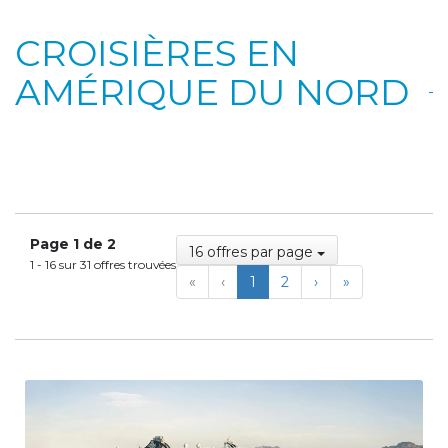
CROISIÈRES EN
AMÉRIQUE DU NORD
Page 1 de 2
16 offres par page
1 - 16 sur 31 offres trouvées
First
Previous
Next
Last
«
‹
1
2
›
»