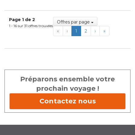
Page 1 de 2
Offres par page
1 - 16 sur 31 offres trouvées
First
Previous
Next
Last
«
‹
1
2
›
»
Préparons ensemble votre
prochain voyage !
Contactez nous