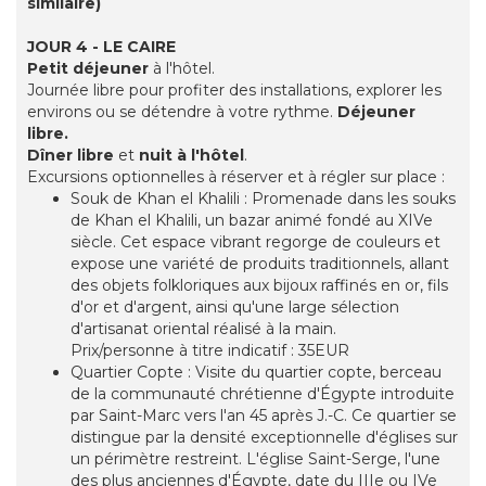
similaire)
JOUR 4 - LE CAIRE
Petit déjeuner
à l'hôtel.
Journée libre pour profiter des installations, explorer les
environs ou se détendre à votre rythme.
Déjeuner
libre.
Dîner libre
et
nuit à l'hôtel
.
Excursions optionnelles à réserver et à régler sur place :
Souk de Khan el Khalili : Promenade dans les souks
de Khan el Khalili, un bazar animé fondé au XIVe
siècle. Cet espace vibrant regorge de couleurs et
expose une variété de produits traditionnels, allant
des objets folkloriques aux bijoux raffinés en or, fils
d'or et d'argent, ainsi qu'une large sélection
d'artisanat oriental réalisé à la main.
Prix/personne à titre indicatif : 35EUR
Quartier Copte : Visite du quartier copte, berceau
de la communauté chrétienne d'Égypte introduite
par Saint-Marc vers l'an 45 après J.-C. Ce quartier se
distingue par la densité exceptionnelle d'églises sur
un périmètre restreint. L'église Saint-Serge, l'une
des plus anciennes d'Égypte, date du IIIe ou IVe