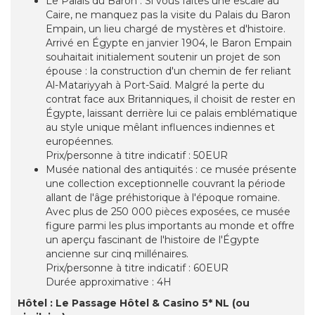
Le Palais du Baron : Si vous faites une escale au
Caire, ne manquez pas la visite du Palais du Baron
Empain, un lieu chargé de mystères et d'histoire.
Arrivé en Égypte en janvier 1904, le Baron Empain
souhaitait initialement soutenir un projet de son
épouse : la construction d'un chemin de fer reliant
Al-Matariyyah à Port-Saïd. Malgré la perte du
contrat face aux Britanniques, il choisit de rester en
Égypte, laissant derrière lui ce palais emblématique
au style unique mêlant influences indiennes et
européennes.
Prix/personne à titre indicatif : 50EUR
Musée national des antiquités : ce musée présente
une collection exceptionnelle couvrant la période
allant de l'âge préhistorique à l'époque romaine.
Avec plus de 250 000 pièces exposées, ce musée
figure parmi les plus importants au monde et offre
un aperçu fascinant de l'histoire de l'Égypte
ancienne sur cinq millénaires.
Prix/personne à titre indicatif : 60EUR
Durée approximative : 4H
Hôtel : Le Passage Hôtel & Casino 5* NL (ou