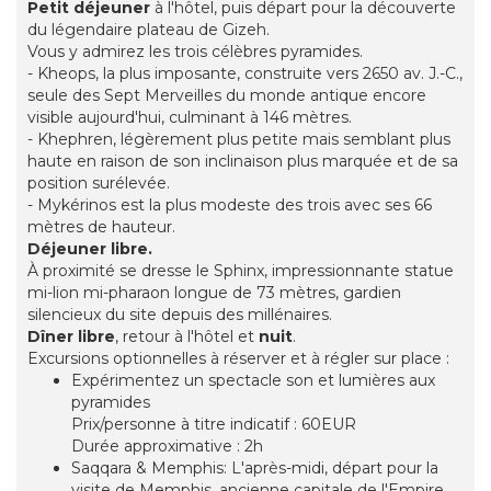
Petit déjeuner
à l'hôtel, puis départ pour la découverte
du légendaire plateau de Gizeh.
Vous y admirez les trois célèbres pyramides.
- Kheops, la plus imposante, construite vers 2650 av. J.-C.,
seule des Sept Merveilles du monde antique encore
visible aujourd'hui, culminant à 146 mètres.
- Khephren, légèrement plus petite mais semblant plus
haute en raison de son inclinaison plus marquée et de sa
position surélevée.
- Mykérinos est la plus modeste des trois avec ses 66
mètres de hauteur.
Déjeuner libre.
À proximité se dresse le Sphinx, impressionnante statue
mi-lion mi-pharaon longue de 73 mètres, gardien
silencieux du site depuis des millénaires.
Dîner libre
, retour à l'hôtel et
nuit
.
Excursions optionnelles à réserver et à régler sur place :
Expérimentez un spectacle son et lumières aux
pyramides
Prix/personne à titre indicatif : 60EUR
Durée approximative : 2h
Saqqara & Memphis: L'après-midi, départ pour la
visite de Memphis, ancienne capitale de l'Empire