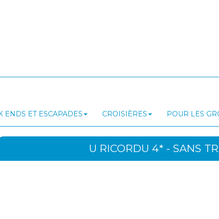
 ENDS ET ESCAPADES
CROISIÈRES
POUR LES G
U RICORDU 4* - SANS T