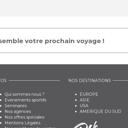
emble votre prochain voyage !
FOS
NOS DESTINATIONS
Qui sommes nous ?
EUROPE
Evenements sportifs
ASIE
Seminaires
USA
Nos agences
AMERIQUE DU SUD
Nos offres spéciales
Mentions Légales