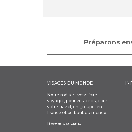
Préparons ens
VISAGES DU MONDE
IN
Notre métier : vous faire
voyager, pour vos loisirs, pour
votre travail, en groupe, en
France et au bout du monde.
Réseaux sociaux