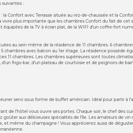
 suivantes :
 : la Confort avec Terrasse située au rez-de-chaussée et la Confo
 vivre plus importante que les chambres Confort du fait de cet es
et équipées de la TV à écran plat, de la WIFI d'un coffre-fort numé
ituées au sein même de la résidence de 11 chambres. 6 chambres 
 chambres avec balcon au 1er étage. La résidence possède éga
es 11 chambres. Les chambres supérieures sont toutes climatisée
 d'un frigo-bar, d'un plateau de courtoisie et de peignoirs de bain
euner servi sous forme de buffet américain. Idéal pour partir à 
ant de l'hôtel vous ouvre ses portes. Chaque soir, le chef des c
z goûter aux délicieuses spécialités de l'île. Les amateurs de vin
, et même du champagne ! Vous apprécierez aussi de déguster u
erranéenne.