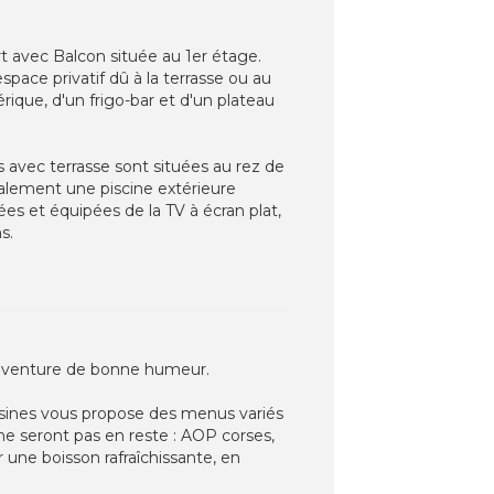
rt avec Balcon située au 1er étage.
pace privatif dû à la terrasse ou au
rique, d'un frigo-bar et d'un plateau
avec terrasse sont situées au rez de
lement une piscine extérieure
s et équipées de la TV à écran plat,
s.
l'aventure de bonne humeur.
uisines vous propose des menus variés
 ne seront pas en reste : AOP corses,
ne boisson rafraîchissante, en