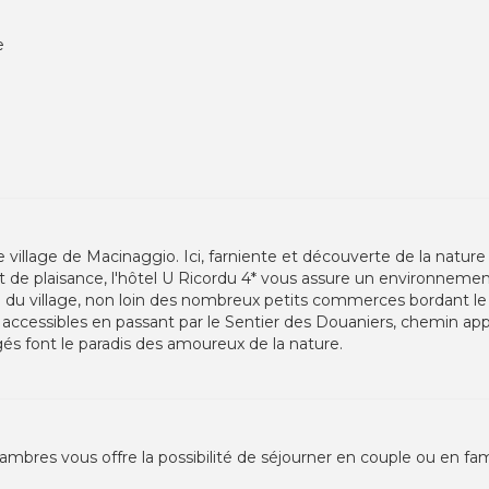
e
le village de Macinaggio. Ici, farniente et découverte de la natu
 de plaisance, l'hôtel U Ricordu 4* vous assure un environnemen
 du village, non loin des nombreux petits commerces bordant le 
nt accessibles en passant par le Sentier des Douaniers, chemin a
égés font le paradis des amoureux de la nature.
res vous offre la possibilité de séjourner en couple ou en fami