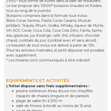
21h30* sous forme de buffet dans la salle de restaurant.
Le bar propose dès 10h00* boissons chaudes et froides
tout au long de la journée.
Boissons comprises dans la formule tout inclus :
Bière Corse Serena, Pastis Corse Casanis, Muscat
pétillant, Tequila, Rhum, Vodka, Whisky, liqueur de Myrte,
Vin AOC Corse, Coca Cola, Coca Cola Zéro, Fanta, Sprite,
eau gazeuse, jus d'orange, café, thé, infusion, chocolat
chaud, cocktails du jour (cocktail avec et sans alcool).
Le bracelet de tout inclus est délivré à partir de 10h.
Pour les arrivées matinales, le petit-déjeuner est possible
avec supplément.
* Les horaires sont communiqués à titre indicatif.
EQUIPEMENTS ET ACTIVITÉS
L'hôtel dispose sans frais supplémentaires :
piscine extérieure d'eau douce non chauffée
équipée de chaises longues et de parasols
plage de sable fin à 300 m
salle de fitness (interdit au moins de 16 ans)
court de tennis