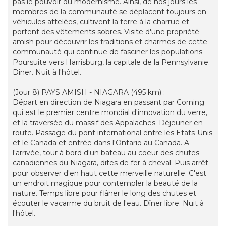
pas le pouvoir du modernisme. Ainsi, de nos jours les
membres de la communauté se déplacent toujours en
véhicules attelées, cultivent la terre à la charrue et
portent des vêtements sobres. Visite d'une propriété
amish pour découvrir les traditions et charmes de cette
communauté qui continue de fasciner les populations.
Poursuite vers Harrisburg, la capitale de la Pennsylvanie.
Dîner. Nuit à l'hôtel.
(Jour 8) PAYS AMISH - NIAGARA (495 km) :
Départ en direction de Niagara en passant par Corning
qui est le premier centre mondial d'innovation du verre,
et la traversée du massif des Appalaches. Déjeuner en
route. Passage du pont international entre les Etats-Unis
et le Canada et entrée dans l'Ontario au Canada. A
l'arrivée, tour à bord d'un bateau au coeur des chutes
canadiennes du Niagara, dites de fer à cheval. Puis arrêt
pour observer d'en haut cette merveille naturelle. C'est
un endroit magique pour contempler la beauté de la
nature. Temps libre pour flâner le long des chutes et
écouter le vacarme du bruit de l'eau. Dîner libre. Nuit à
l'hôtel.