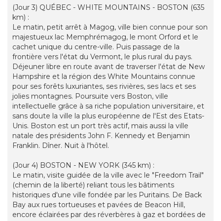
(Jour 3) QUÉBEC - WHITE MOUNTAINS - BOSTON (635
km) :
Le matin, petit arrêt à Magog, ville bien connue pour son
majestueux lac Memphrémagog, le mont Orford et le
cachet unique du centre-ville. Puis passage de la
frontière vers l'état du Vermont, le plus rural du pays.
Déjeuner libre en route avant de traverser l'état de New
Hampshire et la région des White Mountains connue
pour ses forêts luxuriantes, ses rivières, ses lacs et ses
jolies montagnes. Poursuite vers Boston, ville
intellectuelle grâce à sa riche population universitaire, et
sans doute la ville la plus européenne de l'Est des Etats-
Unis. Boston est un port très actif, mais aussi la ville
natale des présidents John F. Kennedy et Benjamin
Franklin. Dîner. Nuit à l'hôtel.
(Jour 4) BOSTON - NEW YORK (345 km) :
Le matin, visite guidée de la ville avec le "Freedom Trail"
(chemin de la liberté) reliant tous les bâtiments
historiques d'une ville fondée par les Puritains. De Back
Bay aux rues tortueuses et pavées de Beacon Hill,
encore éclairées par des réverbères à gaz et bordées de