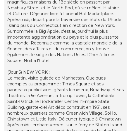
magnifiques maisons du 18e siècle en passant par
Newbury Street et le North End, où se mêlent Histoire
et Culture. Déjeuner libre à Faneuil Hall Marketplace.
Après-midi, départ pour la traversée des états du Rhode
Island puis du Connecticut en direction de New York.
Surnommée la Big Apple, c'est aujourd'hui la plus
importante agglomération du pays et la plus puissante
du monde. Reconnue comme la capitale mondiale de la
finance, des affaires et du commerce, on y trouve
également le siège des Nations Unies. Dîner à Times
Square. Nuit à l'hôtel.
(Jour 5) NEW YORK :
Le matin, visite guidée de Manhattan. Quelques
exemples au programme : Times Square et ses
panneaux publicitaires géants lumineux, Broadway et ses
théâtres, la 5e Avenue, la Trump Tower, la Cathédrale
Saint-Patrick, le Rockefeller Center, l'Empire State
Building, gratte-ciel Art déco construit en 1931, ses
nombreux quartiers comme Greenwich Village, SoHo,
Chinatown et Little Italy. Déjeuner typique à Chinatown.
Après-midi : embarquement sur le ferry de Staten Island
qui vous emmènera au pied de la statue de la Liberté,