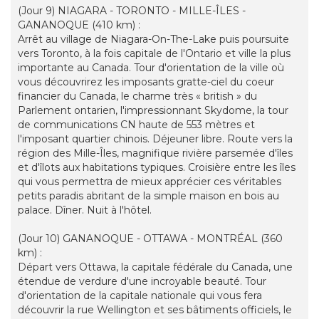
(Jour 9) NIAGARA - TORONTO - MILLE-ÎLES -
GANANOQUE (410 km) :
Arrêt au village de Niagara-On-The-Lake puis poursuite
vers Toronto, à la fois capitale de l'Ontario et ville la plus
importante au Canada. Tour d'orientation de la ville où
vous découvrirez les imposants gratte-ciel du coeur
financier du Canada, le charme très « british » du
Parlement ontarien, l'impressionnant Skydome, la tour
de communications CN haute de 553 mètres et
l'imposant quartier chinois. Déjeuner libre. Route vers la
région des Mille-Îles, magnifique rivière parsemée d'îles
et d'îlots aux habitations typiques. Croisière entre les îles
qui vous permettra de mieux apprécier ces véritables
petits paradis abritant de la simple maison en bois au
palace. Dîner. Nuit à l'hôtel.
(Jour 10) GANANOQUE - OTTAWA - MONTRÉAL (360
km) :
Départ vers Ottawa, la capitale fédérale du Canada, une
étendue de verdure d'une incroyable beauté. Tour
d'orientation de la capitale nationale qui vous fera
découvrir la rue Wellington et ses bâtiments officiels, le