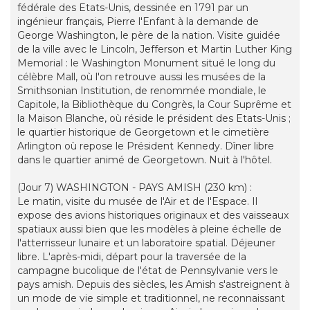
fédérale des Etats-Unis, dessinée en 1791 par un
ingénieur français, Pierre l'Enfant à la demande de
George Washington, le père de la nation. Visite guidée
de la ville avec le Lincoln, Jefferson et Martin Luther King
Memorial : le Washington Monument situé le long du
célèbre Mall, où l'on retrouve aussi les musées de la
Smithsonian Institution, de renommée mondiale, le
Capitole, la Bibliothèque du Congrès, la Cour Suprême et
la Maison Blanche, où réside le président des Etats-Unis ;
le quartier historique de Georgetown et le cimetière
Arlington où repose le Président Kennedy. Dîner libre
dans le quartier animé de Georgetown. Nuit à l'hôtel.
(Jour 7) WASHINGTON - PAYS AMISH (230 km) :
Le matin, visite du musée de l'Air et de l'Espace. Il
expose des avions historiques originaux et des vaisseaux
spatiaux aussi bien que les modèles à pleine échelle de
l'atterrisseur lunaire et un laboratoire spatial. Déjeuner
libre. L'après-midi, départ pour la traversée de la
campagne bucolique de l'état de Pennsylvanie vers le
pays amish. Depuis des siècles, les Amish s'astreignent à
un mode de vie simple et traditionnel, ne reconnaissant