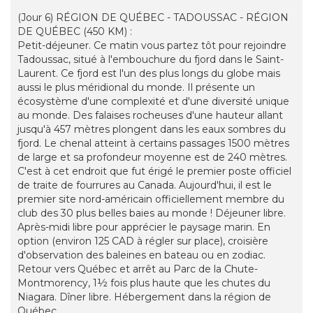
(Jour 6) RÉGION DE QUÉBEC - TADOUSSAC - RÉGION
DE QUÉBEC (450 KM) :
Petit-déjeuner. Ce matin vous partez tôt pour rejoindre
Tadoussac, situé à l'embouchure du fjord dans le Saint-
Laurent. Ce fjord est l'un des plus longs du globe mais
aussi le plus méridional du monde. Il présente un
écosystème d'une complexité et d'une diversité unique
au monde. Des falaises rocheuses d'une hauteur allant
jusqu'à 457 mètres plongent dans les eaux sombres du
fjord. Le chenal atteint à certains passages 1500 mètres
de large et sa profondeur moyenne est de 240 mètres.
C'est à cet endroit que fut érigé le premier poste officiel
de traite de fourrures au Canada. Aujourd'hui, il est le
premier site nord-américain officiellement membre du
club des 30 plus belles baies au monde ! Déjeuner libre.
Après-midi libre pour apprécier le paysage marin. En
option (environ 125 CAD à régler sur place), croisière
d'observation des baleines en bateau ou en zodiac.
Retour vers Québec et arrêt au Parc de la Chute-
Montmorency, 1½ fois plus haute que les chutes du
Niagara. Dîner libre. Hébergement dans la région de
Québec.