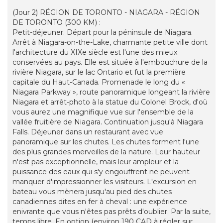
(Jour 2) RÉGION DE TORONTO - NIAGARA - RÉGION
DE TORONTO (300 KM) :
Petit-déjeuner. Départ pour la péninsule de Niagara.
Arrêt à Niagara-on-the-Lake, charmante petite ville dont
l'architecture du XIXe siècle est l'une des mieux
conservées au pays. Elle est située à l'embouchure de la
rivière Niagara, sur le lac Ontario et fut la première
capitale du Haut-Canada. Promenade le long du «
Niagara Parkway », route panoramique longeant la rivière
Niagara et arrêt-photo à la statue du Colonel Brock, d'où
vous aurez une magnifique vue sur l'ensemble de la
vallée fruitière de Niagara. Continuation jusqu'à Niagara
Falls. Déjeuner dans un restaurant avec vue
panoramique sur les chutes. Les chutes forment l'une
des plus grandes merveilles de la nature. Leur hauteur
n'est pas exceptionnelle, mais leur ampleur et la
puissance des eaux qui s'y engouffrent ne peuvent
manquer d'impressionner les visiteurs. L'excursion en
bateau vous mènera jusqu'au pied des chutes
canadiennes dites en fer à cheval : une expérience
enivrante que vous n'êtes pas prêts d'oublier. Par la suite,
temps libre. En option (environ 190 CAD à régler sur