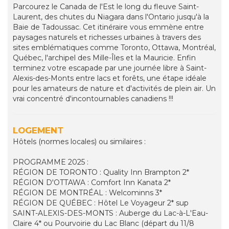
Parcourez le Canada de l'Est le long du fleuve Saint-
Laurent, des chutes du Niagara dans l'Ontario jusqu'à la
Baie de Tadoussac. Cet itinéraire vous emmène entre
paysages naturels et richesses urbaines à travers des
sites emblématiques comme Toronto, Ottawa, Montréal,
Québec, l'archipel des Mille-Îles et la Mauricie. Enfin
terminez votre escapade par une journée libre à Saint-
Alexis-des-Monts entre lacs et forêts, une étape idéale
pour les amateurs de nature et d'activités de plein air. Un
vrai concentré d'incontournables canadiens !!!
LOGEMENT
Hôtels (normes locales) ou similaires :
PROGRAMME 2025 :
RÉGION DE TORONTO : Quality Inn Brampton 2*
RÉGION D'OTTAWA : Comfort Inn Kanata 2*
RÉGION DE MONTRÉAL : Welcominns 3*
RÉGION DE QUÉBEC : Hôtel Le Voyageur 2* sup
SAINT-ALEXIS-DES-MONTS : Auberge du Lac-à-L'Eau-
Claire 4* ou Pourvoirie du Lac Blanc (départ du 11/8