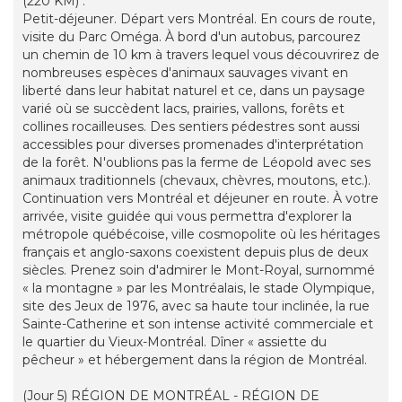
(220 KM) :
Petit-déjeuner. Départ vers Montréal. En cours de route,
visite du Parc Oméga. À bord d'un autobus, parcourez
un chemin de 10 km à travers lequel vous découvrirez de
nombreuses espèces d'animaux sauvages vivant en
liberté dans leur habitat naturel et ce, dans un paysage
varié où se succèdent lacs, prairies, vallons, forêts et
collines rocailleuses. Des sentiers pédestres sont aussi
accessibles pour diverses promenades d'interprétation
de la forêt. N'oublions pas la ferme de Léopold avec ses
animaux traditionnels (chevaux, chèvres, moutons, etc.).
Continuation vers Montréal et déjeuner en route. À votre
arrivée, visite guidée qui vous permettra d'explorer la
métropole québécoise, ville cosmopolite où les héritages
français et anglo-saxons coexistent depuis plus de deux
siècles. Prenez soin d'admirer le Mont-Royal, surnommé
« la montagne » par les Montréalais, le stade Olympique,
site des Jeux de 1976, avec sa haute tour inclinée, la rue
Sainte-Catherine et son intense activité commerciale et
le quartier du Vieux-Montréal. Dîner « assiette du
pêcheur » et hébergement dans la région de Montréal.
(Jour 5) RÉGION DE MONTRÉAL - RÉGION DE