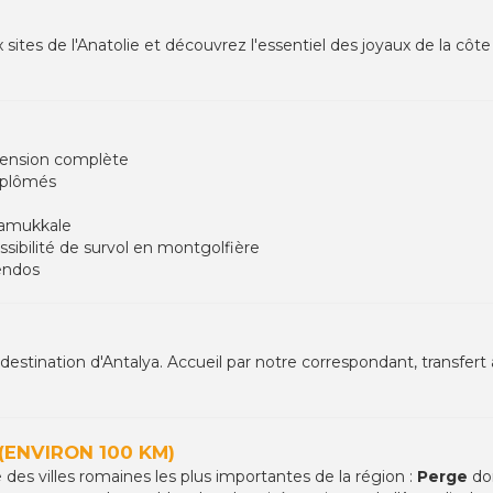
x sites de l'Anatolie et découvrez l'essentiel des joyaux de la 
 pension complète
iplômés
Pamukkale
ibilité de survol en montgolfière
endos
ination d'Antalya. Accueil par notre correspondant, transfert à v
(ENVIRON 100 KM)
e des villes romaines les plus importantes de la région :
Perge
do