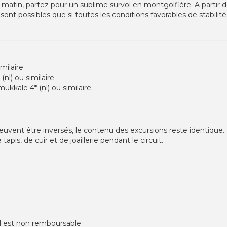
t le matin, partez pour un sublime survol en montgolfière. A parti
ont possibles que si toutes les conditions favorables de stabilité
milaire
nl) ou similaire
kale 4* (nl) ou similaire
euvent être inversés, le contenu des excursions reste identique.
pis, de cuir et de joaillerie pendant le circuit.
l est non remboursable.