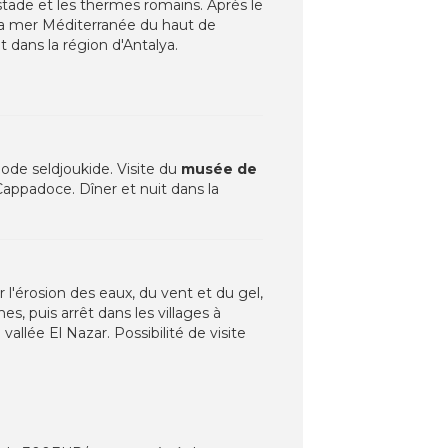
e stade et les thermes romains. Après le
 la mer Méditerranée du haut de
t dans la région d'Antalya.
ode seldjoukide. Visite du
musée de
Cappadoce. Dîner et nuit dans la
'érosion des eaux, du vent et du gel,
es, puis arrêt dans les villages à
 vallée El Nazar. Possibilité de visite