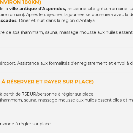
ENVIRON 180KM)
e la
ville antique d'Aspendos,
ancienne cité gréco-romaine, co
re romain). Après le déjeuner, la journée se poursuivra avec la
ascades
. Dîner et nuit dans la région d'Antalya.
re de spa (hammam, sauna, massage mousse aux huiles essentielle
l'aéroport. Assistance aux formalités d'enregistrement et envol à d
 À RÉSERVER ET PAYER SUR PLACE)
 à partir de 75EUR/personne à régler sur place.
(hammam, sauna, massage mousse aux huiles essentielles et masqu
rsonne à régler sur place.