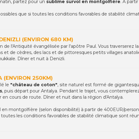
e matin, partez pour un
sublime survol en montgolfière
. A part
ssibles que si toutes les conditions favorables de stabilité climat
ENIZLI (ENVIRON 680 KM)
 de l'Antiquité évangélisée par l'apôtre Paul. Vous traverserez
s et de cèdres, des lacs et de pittoresques petits villages anato
kkale. Dîner et nuit à Denizli.
 (ENVIRON 250KM)
lé le
"château de coton"
, site naturel est formé de gigantesq
s
, puis départ pour Antalya. Pendant le trajet, vous contemple
en cours de route. Dîner et nuit dans la région d'Antalya.
l en montgolfière (selon disponibilité) à partir de 400EUR/personn
toutes les conditions favorables de stabilité climatique sont réu