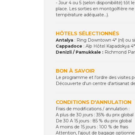
- Jour 4 ou 5 (selon disponibilité) tô
place. Les sorties en montgolfière ne s
température adéquate...).
HÔTELS SÉLECTIONNÉS
Antalya
: Ring Downtown 4* (nl) ou si
Cappadoce
: Alp Hôtel Kapadokya 4* (
Denizli / Pamukkale :
Richmond Pamuk
BON À SAVOIR
Le programme et l'ordre des visites p
Découverte d'un centre d'artisanat de ta
CONDITIONS D'ANNULATION
Frais de modifications / annulation :
A plus de 30 jours : 35% du prix global
De 30 A 15 jours : 85 % du prix global
A moins de 15 jours : 100 % de frais
Attention, l'ajout de bagage optionne