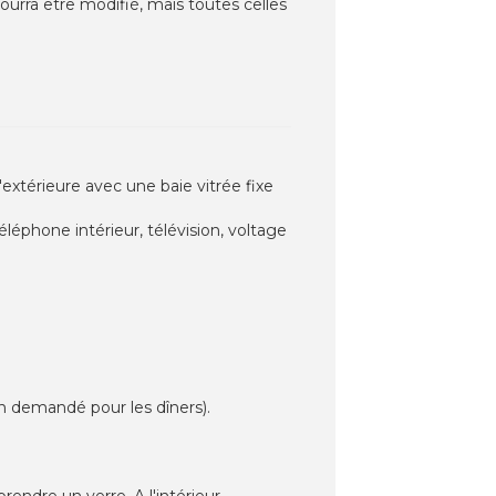
pourra être modifié, mais toutes celles
extérieure avec une baie vitrée fixe
léphone intérieur, télévision, voltage
n demandé pour les dîners).
endre un verre. A l'intérieur,