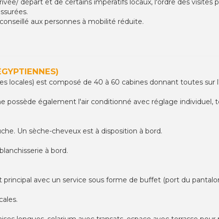
rivée/ départ et de certains impératifs locaux, l'ordre des visites 
ssurées.
éconseillé aux personnes à mobilité réduite.
ÉGYPTIENNES)
s locales) est composé de 40 à 60 cabines donnant toutes sur l'
 possède également l'air conditionné avec réglage individuel, té
uche. Un sèche-cheveux est à disposition à bord.
blanchisserie à bord.
 principal avec un service sous forme de buffet (port du pantalo
cales.
ses longues, solarium avec transats, espace avec terrasse pour pr