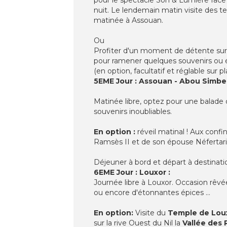
nuit. Le lendemain matin visite des t
matinée à Assouan.
Ou
Profiter d'un moment de détente sur 
pour ramener quelques souvenirs ou ép
(en option, facultatif et réglable sur pl
5EME Jour : Assouan - Abou Simbel 
Matinée libre, optez pour une balade 
souvenirs inoubliables.
En option :
réveil matinal ! Aux conf
Ramsès II et de son épouse Néfertari 
Déjeuner à bord et départ à destinati
6EME Jour : Louxor :
Journée libre à Louxor. Occasion rêvé
ou encore d'étonnantes épices …
En option:
Visite du
Temple de Lou
sur la rive Ouest du Nil la
Vallée des R