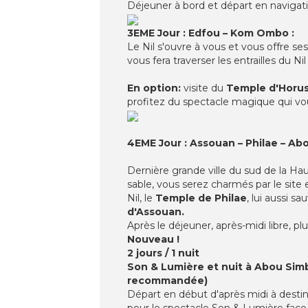
Déjeuner à bord et départ en navigati
3EME Jour : Edfou – Kom Ombo :
Le Nil s'ouvre à vous et vous offre ses
vous fera traverser les entrailles du N
En option:
visite du
Temple d'Horus
profitez du spectacle magique qui vous
4EME Jour : Assouan – Philae – Abo
Dernière grande ville du sud de la Ha
sable, vous serez charmés par le site
Nil, le
Temple de Philae
, lui aussi 
d'Assouan.
Après le déjeuner, après-midi libre, plus
Nouveau !
2 jours / 1 nuit
Son & Lumière et nuit à Abou Simbel
recommandée)
Départ en début d'après midi à destina
pour le spectacle Son & Lumière face a