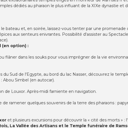
emples dédiés au pharaon le plus influant de la XIXe dynastie et 
le bateau et, en soirée, laissez-vous tenter par une promenade 
ices aux senteurs enivrantes. Possibilité d'assister au Spectac
ace).
(en option) :
ou flâner dans les souks pour vous imprégner de la vie environna
ins du Sud de l'Egypte, au bord du lac Nasser, découvrez le temp
: Abou Simbel (en autocar).
on de Louxor. Après-midi farniente en navigation.
e de ramener quelques souvenirs de la terre des pharaons : papyru
xor
et plusieurs excursions pour découvrir la « cité des morts » 
ois, La Vallée des Artisans et le Temple funéraire de Ramsè