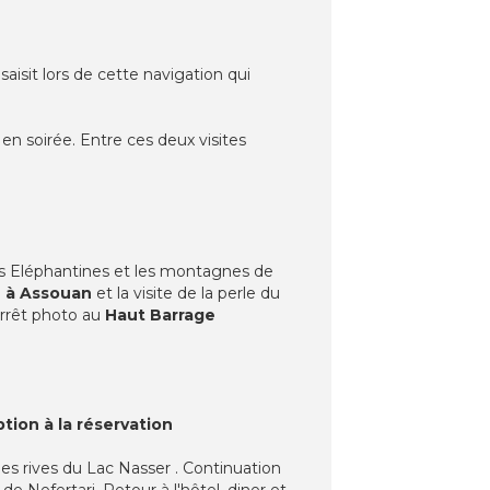
saisit lors de cette navigation qui
en soirée. Entre ces deux visites
les Eléphantines et les montagnes de
e à Assouan
et la visite de la perle du
arrêt photo au
Haut Barrage
ption à la réservation
les rives du Lac Nasser . Continuation
 Nefertari. Retour à l'hôtel, diner et