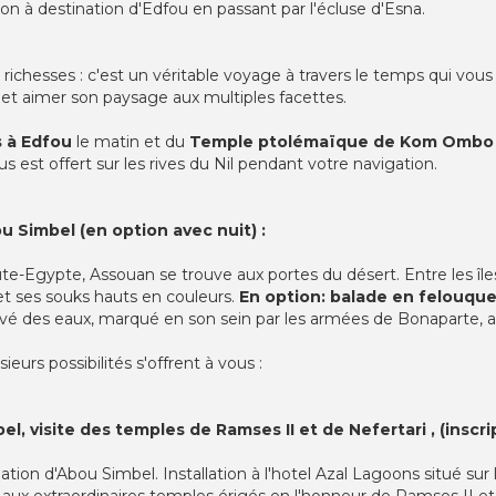
on à destination d'Edfou en passant par l'écluse d'Esna.
 richesses : c'est un véritable voyage à travers le temps qui vous 
il et aimer son paysage aux multiples facettes.
 à Edfou
le matin et du
Temple ptolémaïque de Kom Ombo
 est offert sur les rives du Nil pendant votre navigation.
u Simbel (en option avec nuit) :
ute-Egypte, Assouan se trouve aux portes du désert. Entre les î
 et ses souks hauts en couleurs.
En option:
balade en felouqu
sauvé des eaux, marqué en son sein par les armées de Bonaparte, 
ieurs possibilités s'offrent à vous :
, visite des temples de Ramses II et de Nefertari , (inscri
tion d'Abou Simbel. Installation à l'hotel Azal Lagoons situé sur 
ux extraordinaires temples érigés en l'honneur de Ramses II et de