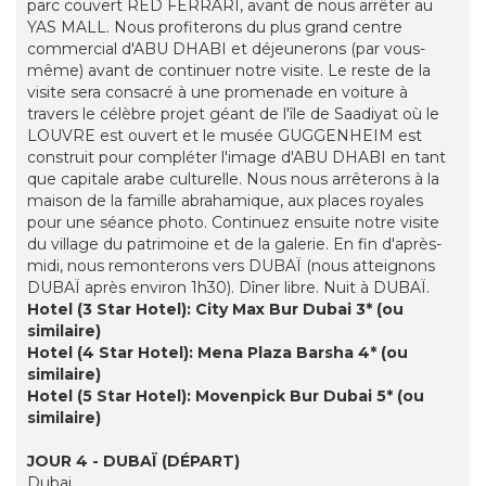
parc couvert RED FERRARI, avant de nous arrêter au
YAS MALL. Nous profiterons du plus grand centre
commercial d'ABU DHABI et déjeunerons (par vous-
même) avant de continuer notre visite. Le reste de la
visite sera consacré à une promenade en voiture à
travers le célèbre projet géant de l'île de Saadiyat où le
LOUVRE est ouvert et le musée GUGGENHEIM est
construit pour compléter l'image d'ABU DHABI en tant
que capitale arabe culturelle. Nous nous arrêterons à la
maison de la famille abrahamique, aux places royales
pour une séance photo. Continuez ensuite notre visite
du village du patrimoine et de la galerie. En fin d'après-
midi, nous remonterons vers DUBAÏ (nous atteignons
DUBAÏ après environ 1h30). Dîner libre. Nuit à DUBAÏ.
Hotel (3 Star Hotel): City Max Bur Dubai 3* (ou
similaire)
Hotel (4 Star Hotel): Mena Plaza Barsha 4* (ou
similaire)
Hotel (5 Star Hotel): Movenpick Bur Dubai 5* (ou
similaire)
JOUR 4 - DUBAÏ (DÉPART)
Dubai.