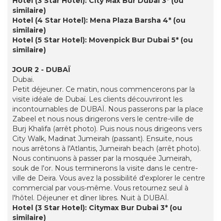
Hotel (3 Star Hotel): City Max Bur Dubai 3* (ou
similaire)
Hotel (4 Star Hotel): Mena Plaza Barsha 4* (ou
similaire)
Hotel (5 Star Hotel): Movenpick Bur Dubai 5* (ou
similaire)
JOUR 2 - DUBAÏ
Dubai.
Petit déjeuner. Ce matin, nous commencerons par la
visite idéale de Dubaï. Les clients découvriront les
incontournables de DUBAÏ. Nous passerons par la place
Zabeel et nous nous dirigerons vers le centre-ville de
Burj Khalifa (arrêt photo). Puis nous nous dirigeons vers
City Walk, Madinat Jumeirah (passant). Ensuite, nous
nous arrêtons à l'Atlantis, Jumeirah beach (arrêt photo).
Nous continuons à passer par la mosquée Jumeirah,
souk de l'or. Nous terminerons la visite dans le centre-
ville de Deira. Vous avez la possibilité d'explorer le centre
commercial par vous-même. Vous retournez seul à
l'hôtel. Déjeuner et dîner libres. Nuit à DUBAÏ.
Hotel (3 Star Hotel): Citymax Bur Dubai 3* (ou
similaire)