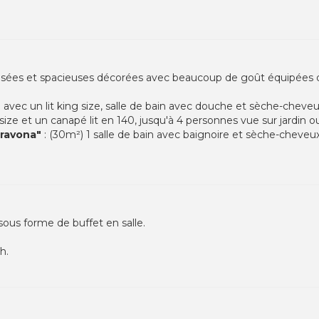
sées et spacieuses décorées avec beaucoup de goût équipées de t
 avec un lit king size, salle de bain avec douche et sèche-cheveu
g size et un canapé lit en 140, jusqu'à 4 personnes vue sur jardin ou
Gravona"
: (30m²) 1 salle de bain avec baignoire et sèche-cheveux 1
sous forme de buffet en salle.
h.