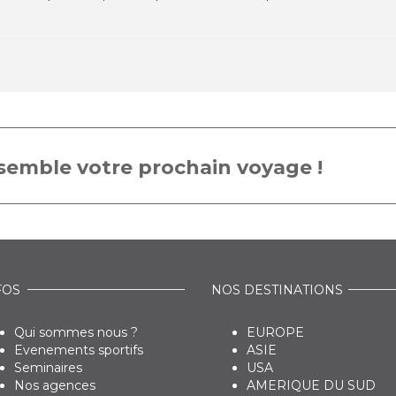
emble votre prochain voyage !
FOS
NOS DESTINATIONS
Qui sommes nous ?
EUROPE
Evenements sportifs
ASIE
Seminaires
USA
Nos agences
AMERIQUE DU SUD