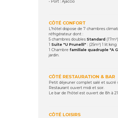
• Port : Ajaccio
CÔTÉ CONFORT
L'hôtel dispose de 7 chambres climati
réfrigérateur dont :
5 chambres doubles
Standard
(17m²)
1
Suite
"U Prunelli"
: (25m²) 1 lit kin
1 Chambre
familiale quadruple "A 
jardin.
CÔTÉ RESTAURATION & BAR
Petit déjeuner complet salé et sucré 
Restaurant ouvert midi et soir.
Le bar de l'hôtel est ouvert de 8h à 21
CÔTÉ LOISIRS