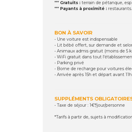
***
Gratuits :
terrain de pétanque, es
***
Payants à proximité :
restaurants.
BON À SAVOIR
• Une voiture est indispensable
• Lit bébé offert, sur demande et selon
• Animaux admis gratuit (moins de 5 k
• WiFi gratuit dans tout l'établisseme
• Parking privé
• Borne de recharge pour voitures élec
• Arrivée après 15h et départ avant 11h
SUPPLÉMENTS OBLIGATOIRES
• Taxe de séjour : 1€*/jour/personne
*Tarifs à partir de, sujets à modificatio