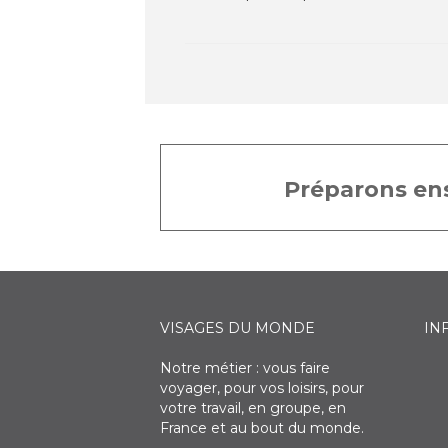
Préparons ens
VISAGES DU MONDE
IN
Notre métier : vous faire
voyager, pour vos loisirs, pour
votre travail, en groupe, en
France et au bout du monde.