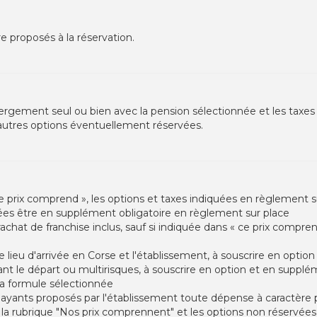
e proposés à la réservation.
hébergement seul ou bien avec la pension sélectionnée et les taxes
u autres options éventuellement réservées.
e prix comprend », les options et taxes indiquées en règlement su
iquées être en supplément obligatoire en règlement sur place
rachat de franchise inclus, sauf si indiquée dans « ce prix compren
tre lieu d'arrivée en Corse et l'établissement, à souscrire en opti
nt le départ ou multirisques, à souscrire en option et en supplém
 la formule sélectionnée
payants proposés par l'établissement toute dépense à caractère
la rubrique "Nos prix comprennent" et les options non réservées