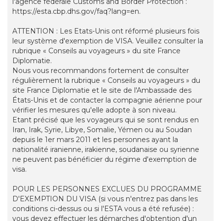
l'agence fédérale Customs and Border Protection :
https://esta.cbp.dhs.gov/faq?lang=en.
ATTENTION : Les Etats-Unis ont réformé plusieurs fois
leur système d'exemption de VISA. Veuillez consulter la
rubrique « Conseils au voyageurs » du site France
Diplomatie.
Nous vous recommandons fortement de consulter
régulièrement la rubrique « Conseils au voyageurs » du
site France Diplomatie et le site de l'Ambassade des
États-Unis et de contacter la compagnie aérienne pour
vérifier les mesures qu'elle adopte à son niveau.
Etant précisé que les voyageurs qui se sont rendus en
Iran, Irak, Syrie, Libye, Somalie, Yémen ou au Soudan
depuis le 1er mars 2011 et les personnes ayant la
nationalité iranienne, irakienne, soudanaise ou syrienne
ne peuvent pas bénéficier du régime d'exemption de
visa.
POUR LES PERSONNES EXCLUES DU PROGRAMME
D'EXEMPTION DU VISA (si vous n'entrez pas dans les
conditions ci-dessus ou si l'ESTA vous a été refusée) :
vous devez effectuer les démarches d'obtention d'un