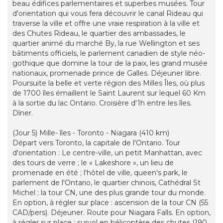
beau édifices parlementaires et superbes musées. Tour
d'orientation qui vous fera découvrir le canal Rideau qui
traverse la ville et offre une vraie respiration à la ville et
des Chutes Rideau, le quartier des ambassades, le
quartier animé du marché By, la rue Wellington et ses
bâtiments officiels, le parlement canadien de style néo-
gothique que domine la tour de la paix, les grand musée
nationaux, promenade prince de Galles. Déjeuner libre.
Poursuite la belle et verte région des Milles Îles, où plus
de 1700 îles émaillent le Saint Laurent sur lequel 60 Km
à la sortie du lac Ontario. Croisière d'1h entre les îles.
Dîner.
(Jour 5) Mille- îles - Toronto - Niagara (410 km)
Départ vers Toronto, la capitale de l'Ontario. Tour
d'orientation : Le centre-ville, un petit Manhattan, avec
des tours de verre ; le « Lakeshore », un lieu de
promenade en été ; l'hôtel de ville, queen's park, le
parlement de l'Ontario, le quartier chinois, Cathédral St
Michel ; la tour CN, une des plus grande tour du monde.
En option, à régler sur place : ascension de la tour CN (55
CAD/pers). Déjeuner. Route pour Niagara Falls. En option,
à régler sur place : survol en hélicoptère des chutes (190