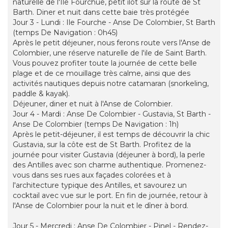
naturelle de l'Ile Fourchue, petit ilot sur la route de St
Barth. Diner et nuit dans cette baie très protégée
Jour 3 - Lundi : Ile Fourche - Anse De Colombier, St Barth
(temps De Navigation : 0h45)
Après le petit déjeuner, nous ferons route vers l'Anse de
Colombier, une réserve naturelle de l'ile de Saint Barth.
Vous pouvez profiter toute la journée de cette belle
plage et de ce mouillage très calme, ainsi que des
activités nautiques depuis notre catamaran (snorkeling,
paddle & kayak).
Déjeuner, diner et nuit à l'Anse de Colombier.
Jour 4 - Mardi : Anse De Colombier - Gustavia, St Barth -
Anse De Colombier (temps De Navigation : 1h)
Après le petit-déjeuner, il est temps de découvrir la chic
Gustavia, sur la côte est de St Barth. Profitez de la
journée pour visiter Gustavia (déjeuner à bord), la perle
des Antilles avec son charme authentique. Promenez-
vous dans ses rues aux façades colorées et à
l'architecture typique des Antilles, et savourez un
cocktail avec vue sur le port. En fin de journée, retour à
l'Anse de Colombier pour la nuit et le dîner à bord.
Jour 5 - Mercredi : Anse De Colombier - Pinel - Rendez-