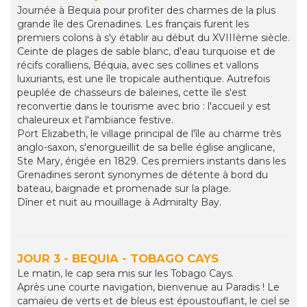
Journée à Bequia pour profiter des charmes de la plus
grande île des Grenadines. Les français furent les
premiers colons à s'y établir au début du XVIIIème siècle.
Ceinte de plages de sable blanc, d'eau turquoise et de
récifs coralliens, Béquia, avec ses collines et vallons
luxuriants, est une île tropicale authentique. Autrefois
peuplée de chasseurs de baleines, cette île s'est
reconvertie dans le tourisme avec brio : l'accueil y est
chaleureux et l'ambiance festive.
Port Elizabeth, le village principal de l'île au charme très
anglo-saxon, s'enorgueillit de sa belle église anglicane,
Ste Mary, érigée en 1829. Ces premiers instants dans les
Grenadines seront synonymes de détente à bord du
bateau, baignade et promenade sur la plage.
Dîner et nuit au mouillage à Admiralty Bay.
JOUR 3 - BEQUIA - TOBAGO CAYS
Le matin, le cap sera mis sur les Tobago Cays.
Après une courte navigation, bienvenue au Paradis ! Le
camaïeu de verts et de bleus est époustouflant, le ciel se