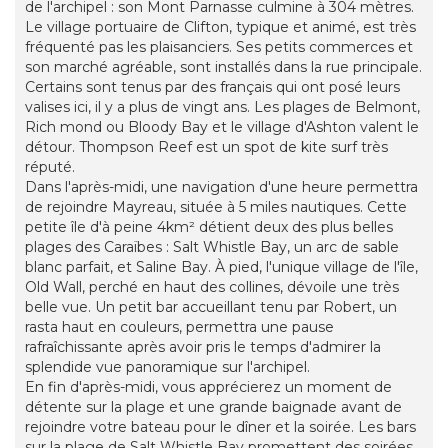
de l'archipel : son Mont Parnasse culmine à 304 mètres.
Le village portuaire de Clifton, typique et animé, est très
fréquenté pas les plaisanciers. Ses petits commerces et
son marché agréable, sont installés dans la rue principale.
Certains sont tenus par des français qui ont posé leurs
valises ici, il y a plus de vingt ans. Les plages de Belmont,
Rich mond ou Bloody Bay et le village d'Ashton valent le
détour. Thompson Reef est un spot de kite surf très
réputé.
Dans l'après-midi, une navigation d'une heure permettra
de rejoindre Mayreau, située à 5 miles nautiques. Cette
petite île d'à peine 4km² détient deux des plus belles
plages des Caraïbes : Salt Whistle Bay, un arc de sable
blanc parfait, et Saline Bay. À pied, l'unique village de l'île,
Old Wall, perché en haut des collines, dévoile une très
belle vue. Un petit bar accueillant tenu par Robert, un
rasta haut en couleurs, permettra une pause
rafraîchissante après avoir pris le temps d'admirer la
splendide vue panoramique sur l'archipel.
En fin d'après-midi, vous apprécierez un moment de
détente sur la plage et une grande baignade avant de
rejoindre votre bateau pour le dîner et la soirée. Les bars
sur la plage de Salt Whistle Bay promettent des soirées