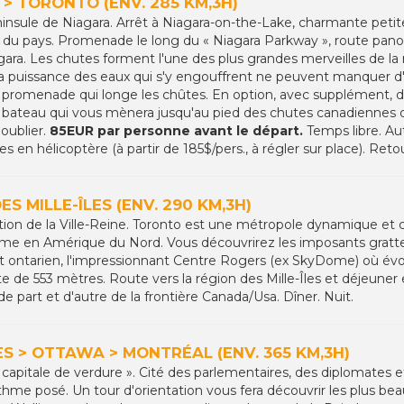
> TORONTO (ENV. 285 KM,3H)
insule de Niagara. Arrêt à Niagara-on-the-Lake, charmante petite 
 du pays. Promenade le long du « Niagara Parkway », route panor
ara. Les chutes forment l'une des plus grandes merveilles de la 
la puissance des eaux qui s'y engouffrent ne peuvent manquer d'
a promenade qui longe les chûtes. En option, avec supplément, 
 bateau qui vous mènera jusqu'au pied des chutes canadiennes di
oublier.
85EUR par personne avant le départ.
Temps libre. Aut
 en hélicoptère (à partir de 185$/pers., à régler sur place). Retou
S MILLE-ÎLES (ENV. 290 KM,3H)
ation de la Ville-Reine. Toronto est une métropole dynamique et co
me en Amérique du Nord. Vous découvrirez les imposants gratte-
ent ontarien, l'impressionnant Centre Rogers (ex SkyDome) où 
ute de 553 mètres. Route vers la région des Mille-Îles et déjeuner 
 de part et d'autre de la frontière Canada/Usa. Dîner. Nuit.
ES > OTTAWA > MONTRÉAL (ENV. 365 KM,3H)
 capitale de verdure ». Cité des parlementaires, des diplomates 
rythme posé. Un tour d'orientation vous fera découvrir les plus beau