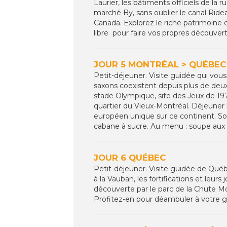
Laurier, les bâtiments officiels de la
marché By, sans oublier le canal Rideau
Canada. Explorez le riche patrimoine 
libre pour faire vos propres découverte
JOUR 5 MONTRÉAL > QUÉBEC (
Petit-déjeuner. Visite guidée qui vous
saxons coexistent depuis plus de deux
stade Olympique, site des Jeux de 1976
quartier du Vieux-Montréal. Déjeuner l
européen unique sur ce continent. So
cabane à sucre. Au menu : soupe aux poi
JOUR 6 QUÉBEC
Petit-déjeuner. Visite guidée de Québ
à la Vauban, les fortifications et leur
découverte par le parc de la Chute Mo
Profitez-en pour déambuler à votre gu