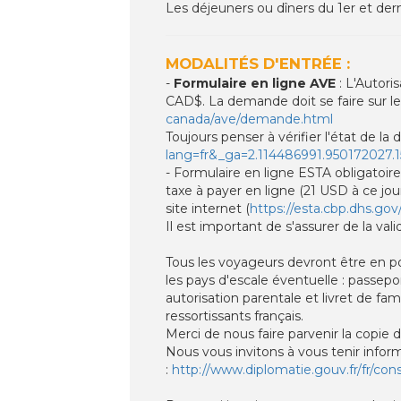
Les déjeuners ou dîners du 1er et dernie
MODALITÉS D'ENTRÉE :
-
Formulaire en ligne AVE
: L'Autori
CAD$. La demande doit se faire sur le s
canada/ave/demande.html
Toujours penser à vérifier l'état de l
lang=fr&_ga=2.114486991.950172027.
- Formulaire en ligne ESTA obligatoire
taxe à payer en ligne (21 USD à ce jo
site internet (
https://esta.cbp.dhs.gov
Il est important de s'assurer de la v
Tous les voyageurs devront être en p
les pays d'escale éventuelle : passepo
autorisation parentale et livret de fam
ressortissants français.
Merci de nous faire parvenir la copie 
Nous vous invitons à vous tenir infor
:
http://www.diplomatie.gouv.fr/fr/con