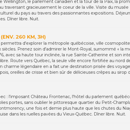
 rue Wellington, le parlement canadien et la tour de la Paix, la pr
 traversant gracieusement le coeur de la ville. Visite du musée ca
culturel du pays au travers des passionnantes expositions. Déjeun
s. Dîner libre. Nuit.
ENV. 260 KM, 3H)
 permettra d'explorer la métropole québécoise, ville cosmopolite 
 siècles. Prenez soin d'admirer le Mont-Royal, surnommé « la mo
, avec sa haute tour inclinée, la rue Sainte-Catherine et son in
ibre. Route vers Québec, la seule ville encore fortifiée au nord 
n charme légendaire en a fait une destination prisée des voyag
s, oreilles de crisse et bien sûr de délicieuses crêpes au sirop d'
ec : l'imposant Château Frontenac, l'hôtel du parlement québécois
s jolies portes, sans oublier le pittoresque quartier du Petit-Champ
ntmorency, une fois et demie plus haute que les chutes du Niaga
ise dans les ruelles pavées du Vieux-Québec. Dîner libre. Nuit.