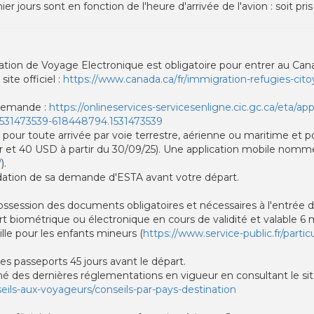
r jours sont en fonction de l'heure d'arrivée de l'avion : soit pris 
sation de Voyage Electronique est obligatoire pour entrer au Cana
ite officiel :
https://www.canada.ca/fr/immigration-refugies-citoy
a demande :
https://onlineservices-servicesenligne.cic.gc.ca/eta/ap
1531473539-618448794.1531473539
 pour toute arrivée par voie terrestre, aérienne ou maritime et po
ur et 40 USD à partir du 30/09/25). Une application mobile nomm
/
).
alidation de sa demande d'ESTA avant votre départ.
ossession des documents obligatoires et nécessaires à l'entrée 
rt biométrique ou électronique en cours de validité et valable 6 m
ille pour les enfants mineurs (
https://www.service-public.fr/partic
des passeports 45 jours avant le départ.
mé des dernières réglementations en vigueur en consultant le sit
seils-aux-voyageurs/conseils-par-pays-destination