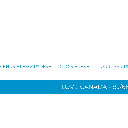
 ENDS ET ESCAPADES
CROISIÈRES
POUR LES G
I LOVE CANADA - 8J/6N