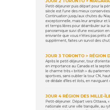
JOUR 2 TORONTO > NIAGARA 
Petit-déjeuner puis départ pour la pén
siècle est l'une des mieux conservées
Continuation jusqu'aux chutes du Niag
exceptionnelle, mais leur ampleur et 
et temps libres pour déambuler sur l
panoramique suivi d'une excursion en
enivrante que vous n'êtes pas prêts d'
supplément, faites un survol des chutes
JOUR 3 TORONTO > RÉGION DE
Après le petit-déjeuner, tour d'orient
en importance au Canada et la septiè
le charme très « british » du parlem
sportives, sans oublier la tour CN, ha
ce dédale d'îles et ilots, en naviguant
JOUR 4 RÉGION DES MILLE-ÎL
Petit-déjeuner. Départ vers Ottawa, «
nationale est une ville tranquille, au 