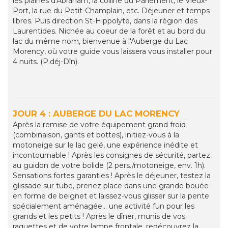
les plaines d'Abraham, la colline du Parlement, le Vieux-
Port, la rue du Petit-Champlain, etc. Déjeuner et temps
libres. Puis direction St-Hippolyte, dans la région des
Laurentides. Nichée au coeur de la forêt et au bord du
lac du même nom, bienvenue à l'Auberge du Lac
Morency, où votre guide vous laissera vous installer pour
4 nuits. (P.déj-Dîn).
JOUR 4 : AUBERGE DU LAC MORENCY
Après la remise de votre équipement grand froid
(combinaison, gants et bottes), initiez-vous à la
motoneige sur le lac gelé, une expérience inédite et
incontournable ! Après les consignes de sécurité, partez
au guidon de votre bolide (2 pers./motoneige, env. 1h).
Sensations fortes garanties ! Après le déjeuner, testez la
glissade sur tube, prenez place dans une grande bouée
en forme de beignet et laissez-vous glisser sur la pente
spécialement aménagée... une activité fun pour les
grands et les petits ! Après le dîner, munis de vos
raquettes et de votre lampe frontale, redécouvrez la