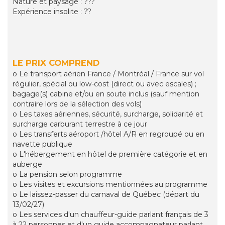
Nature et paysage : ???
Expérience insolite : ??
LE PRIX COMPREND
o Le transport aérien France / Montréal / France sur vol
régulier, spécial ou low-cost (direct ou avec escales) ;
bagage(s) cabine et/ou en soute inclus (sauf mention
contraire lors de la sélection des vols)
o Les taxes aériennes, sécurité, surcharge, solidarité et
surcharge carburant terrestre à ce jour
o Les transferts aéroport /hôtel A/R en regroupé ou en
navette publique
o L'hébergement en hôtel de première catégorie et en
auberge
o La pension selon programme
o Les visites et excursions mentionnées au programme
o Le laissez-passer du carnaval de Québec (départ du
13/02/27)
o Les services d'un chauffeur-guide parlant français de 3
à 22 personnes et d'un guide accompagnateur parlant