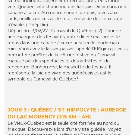
sa tour inclinée... Déjeuner et temps libres. Puis route
vers Québec, ville chouchou des français. Dîner dans une
cabane à sucre. Au menu : soupe aux pois, fèves aux
lards, oreilles de crisse... le tout arrosé de délicieux sirop
d'érable. (P.déj-Dîn).
Départ du 13/02/27 : Carnaval de Québec (J2). Pour ne
rien manquer des festivités, votre dîner sera libre et le
repas dans une cabane à sucre aura lieu le lendemain
midi. Vous avez le laisser-passer (appelé l'Effigie) qui vous
permet de profiter de la clôture festive du Carnaval
marqué par des spectacles et des activités et de
rencontrer Bonhomme, la mascotte du festival. Il
représente la joie de vivre des québécois et est le
symbole du Carnaval de Québec !
JOUR 3 : QUÉBEC / ST-HIPPOLYTE : AUBERGE
DU LAC MORENCY (315 KM - 4H)
Le Vieux-Québec est la seule cité fortifiée au nord du
Mexique. Découvrez-la lors d'une visite guidée : voyez