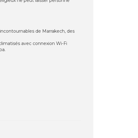
eligieux ne peut laisser personne
 incontournables de Marrakech, des
limatisés avec connexion Wi-Fi
pa.