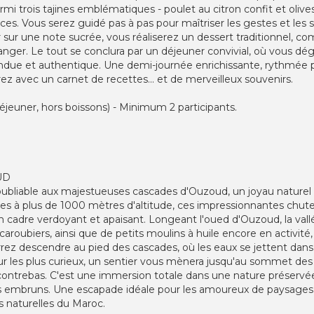
armi trois tajines emblématiques - poulet au citron confit et oli
es. Vous serez guidé pas à pas pour maîtriser les gestes et les
ir sur une note sucrée, vous réaliserez un dessert traditionnel, 
'oranger. Le tout se conclura par un déjeuner convivial, où vous d
ue et authentique. Une demi-journée enrichissante, rythmée par 
tirez avec un carnet de recettes... et de merveilleux souvenirs.
jeuner, hors boissons) - Minimum 2 participants.
UD
oubliable aux majestueuses cascades d'Ouzoud, un joyau naturel
ées à plus de 1000 mètres d'altitude, ces impressionnantes chut
un cadre verdoyant et apaisant. Longeant l'oued d'Ouzoud, la vall
caroubiers, ainsi que de petits moulins à huile encore en activité
urrez descendre au pied des cascades, où les eaux se jettent dans
our les plus curieux, un sentier vous mènera jusqu'au sommet de
 contrebas. C'est une immersion totale dans une nature préservé
r des embruns. Une escapade idéale pour les amoureux de paysage
s naturelles du Maroc.