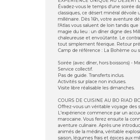
EXPÉRIENCE UNIQUE AU DÉSERT 
Évadez-vous le temps d'une soirée dan
classiques, ce désert minéral dévoile 
millénaire. Dès 16h, votre aventure d
l'Atlas vous saluent de loin tandis qu
magie du lieu : un dîner digne des Mi
chaleureuse et envoûtante. Le contras
tout simplement féerique. Retour pré
Camp de référence : La Bohème ou si
Soirée (avec dîner, hors boissons) - M
Service collectif.
Pas de guide. Transferts inclus.
Activités sur place non incluses.
Visite libre réalisable les dimanches.
COURS DE CUISINE AU BO RIAD B
Offrez-vous un véritable voyage des s
L'expérience commence par un accuei
marocaine. Vous ferez ensuite la conn
aventure culinaire. Après une introduc
animés de la médina, véritable explos
saison, légumes frais et épices aux mi