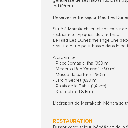
gentillesse de ses habitants. L'atmos
indifférent.
Réservez votre séjour Riad Les Dunes
Situé à Marrakech, en pleins coeur d
restaurants typiques, des jardins...
Le Riad Les Dunes mélange une décor
gratuite et un petit bassin dans le pa
A proximité :
- Place Jemaa el fna (950 m).
- Medersa Ben Youssef (450 m).
- Musée du parfum (750 m).
- Jardin Secret (650 m).
- Palais de la Bahia (1,4 km).
- Koutoubia (1,8 km).
L'aéroport de Marrakech-Ménara se tr
RESTAURATION
Durant votre séjour, bénéficiez de la 