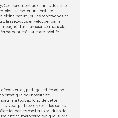
fay. Contrairement aux dunes de sable
semblent raconter une histoire
 en pleine nature, où les montagnes de
it, laissez-vous envelopper par la
 accompagné d'une ambiance musicale
 du firmament crée une atmosphère
t découvertes, partages et émotions.
lématique de l'hospitalité
ompagnera tout au long de cette
les, vous partirez explorer les souks
électionner les meilleurs produits de
z une entrée marocaine typique, suivie