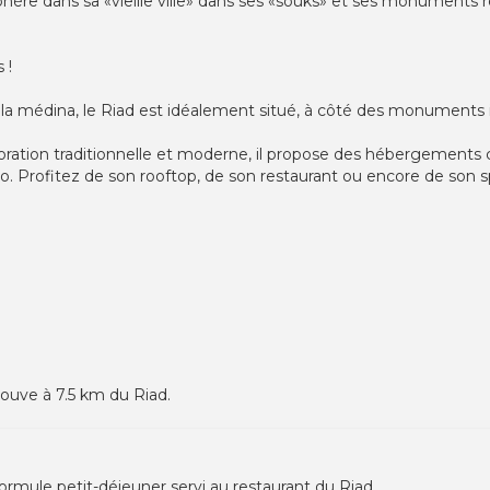
phère dans sa «vieille ville» dans ses «souks» et ses monuments r
 !
e la médina, le Riad est idéalement situé, à côté des monuments
ation traditionnelle et moderne, il propose des hébergements c
tio. Profitez de son rooftop, de son restaurant ou encore de son s
ouve à 7.5 km du Riad.
formule petit-déjeuner servi au restaurant du Riad.