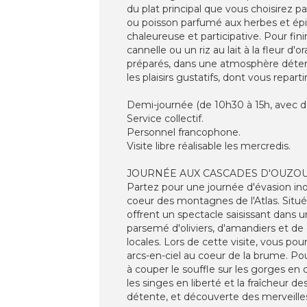
du plat principal que vous choisirez p
ou poisson parfumé aux herbes et épic
chaleureuse et participative. Pour fin
cannelle ou un riz au lait à la fleur d
préparés, dans une atmosphère détend
les plaisirs gustatifs, dont vous repar
Demi-journée (de 10h30 à 15h, avec dé
Service collectif.
Personnel francophone.
Visite libre réalisable les mercredis.
JOURNÉE AUX CASCADES D'OUZO
Partez pour une journée d'évasion in
coeur des montagnes de l'Atlas. Situ
offrent un spectacle saisissant dans 
parsemé d'oliviers, d'amandiers et de 
locales. Lors de cette visite, vous po
arcs-en-ciel au coeur de la brume. P
à couper le souffle sur les gorges en
les singes en liberté et la fraîcheu
détente, et découverte des merveille