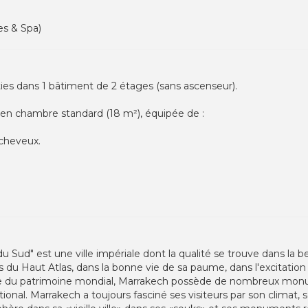
es & Spa)
ies dans 1 bâtiment de 2 étages (sans ascenseur).
 en chambre standard (18 m²), équipée de :
-cheveux.
Sud" est une ville impériale dont la qualité se trouve dans la 
u Haut Atlas, dans la bonne vie de sa paume, dans l'excitation 
a liste du patrimoine mondial, Marrakech possède de nombreux mo
onal. Marrakech a toujours fasciné ses visiteurs par son climat, 