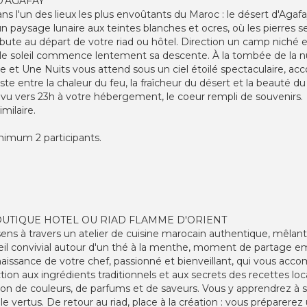
D'AGAFAY
s l'un des lieux les plus envoûtants du Maroc : le désert d'Aga
un paysage lunaire aux teintes blanches et ocres, où les pierres 
ébute au départ de votre riad ou hôtel. Direction un camp niché
e le soleil commence lentement sa descente. À la tombée de la nu
lle et Une Nuits vous attend sous un ciel étoilé spectaculaire,
te entre la chaleur du feu, la fraîcheur du désert et la beauté
vu vers 23h à votre hébergement, le coeur rempli de souvenirs.
milaire.
inimum 2 participants.
OUTIQUE HOTEL OU RIAD FLAMME D'ORIENT
ens à travers un atelier de cuisine marocain authentique, mêlan
l convivial autour d'un thé à la menthe, moment de partage emb
aissance de votre chef, passionné et bienveillant, qui vous acc
tion aux ingrédients traditionnels et aux secrets des recettes loca
ion de couleurs, de parfums et de saveurs. Vous y apprendrez à s
lle vertus. De retour au riad, place à la création : vous préparere