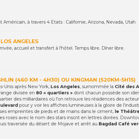
éricain, à travers 4 Etats : Californie, Arizona, Nevada, Utah
E LOS ANGELES
vée, accueil et transfert à l'hôtel. Temps libre. Dîner libre.
GHLIN (460 KM - 4H30) OU KINGMAN (520KM-5H15)
ats-Unis après New York,
Los Angeles
, surnommée la
Cité des 
range divisée en
80 « quartiers »
dont chacun possède son ident
uartier des milliardaires où l'on retrouve les résidences des acte
ulevard
pour y voir les affiches lumineuses à la gloire de l'indus
ses empreintes de pieds et de mains dans le ciment,
le Théâtr
iles roses avec le nom des stars inscrit en lettres dorées. Downt
. Puis traversée du désert de Mojave et arrêt au
Bagdad Café vers