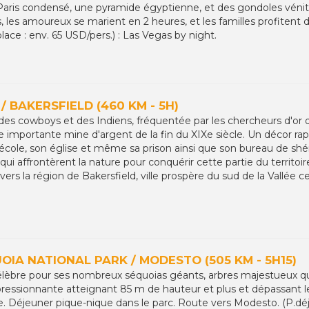
 Paris condensé, une pyramide égyptienne, et des gondoles vén
, les amoureux se marient en 2 heures, et les familles profitent de
place : env. 65 USD/pers.) : Las Vegas by night.
 / BAKERSFIELD (460 KM - 5H)
des cowboys et des Indiens, fréquentée par les chercheurs d'or d
e importante mine d'argent de la fin du XIXe siècle. Un décor ra
 école, son église et même sa prison ainsi que son bureau de shér
qui affrontèrent la nature pour conquérir cette partie du territoi
rs la région de Bakersfield, ville prospère du sud de la Vallée 
UOIA NATIONAL PARK / MODESTO (505 KM - 5H15)
lèbre pour ses nombreux séquoias géants, arbres majestueux qui 
essionnante atteignant 85 m de hauteur et plus et dépassant les
ie. Déjeuner pique-nique dans le parc. Route vers Modesto. (P.déj