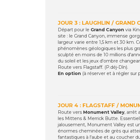
JOUR 3 : LAUGHLIN / GRAND 
Départ pour le
Grand Canyon
via Ki
site : le Grand Canyon, immense gorge
largeur varie entre 1,5 km et 30 km.
phénomènes géologiques les plus grand
sculpté en moins de 10 millions d'an
du soleil et les jeux d'ombre changeant
Route vers Flagstaff. (P.déj-Dîn).
En option
(à réserver et à régler sur
JOUR 4 : FLAGSTAFF / MONUM
Route vers
Monument Valley
, arrêt
les Mittens & Merrick Butte. Essentie
jalousement, Monument Valley est un 
énormes cheminées de grès qui atteig
fantastiques à l'aube et au coucher du