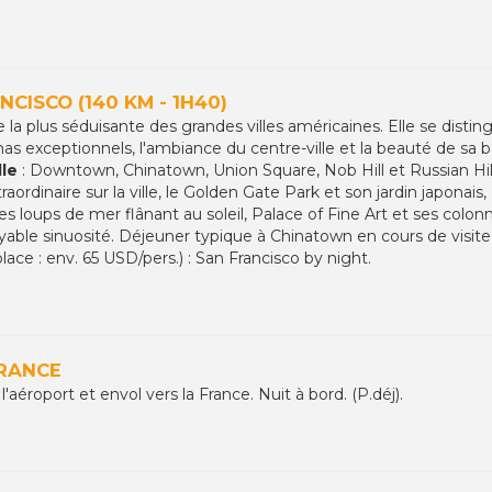
NCISCO (140 KM - 1H40)
la plus séduisante des grandes villes américaines. Elle se disting
mas exceptionnels, l'ambiance du centre-ville et la beauté de sa
lle
: Downtown, Chinatown, Union Square, Nob Hill et Russian Hill
aordinaire sur la ville, le Golden Gate Park et son jardin japonais
s loups de mer flânant au soleil, Palace of Fine Art et ses col
le sinuosité. Déjeuner typique à Chinatown en cours de visite. Fi
place : env. 65 USD/pers.) : San Francisco by night.
FRANCE
 l'aéroport et envol vers la France. Nuit à bord. (P.déj).