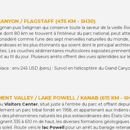
CANYON / FLAGSTAFF (475 KM - 5H30)
ngman puis Seligman qui conserve toute la saveur de la vieille Ro
 dont 80 km se trouvent à l'intérieur du parc national, peut at
 Considéré comme l'une des sept merveilles naturelles du monde,
ioses et les plus étonnants qui soient dont le principal archite
nées. Les couches sédimentaires multicolores exposées prennent 
 au fil du jour. Plusieurs arrêts offrent des vues splendides sur 
 place : env.245 USD /pers.) : Survol en hélicoptère du Grand Cany
ENT VALLEY / LAKE POWELL / KANAB (615 KM - 6
 au
Visitors Center
, situé juste à l'entrée du parc et offrant dep
llement un parc tribal fondé en 1958, et appartenant aux Indiens 
des phénomènes naturels les plus extraordinaires des États-Uni
nent 335 à 610 m de haut, les diverses formations géologiques 
 soleil. Route vers le
lac Powell
pour un arrêt au barrage retena