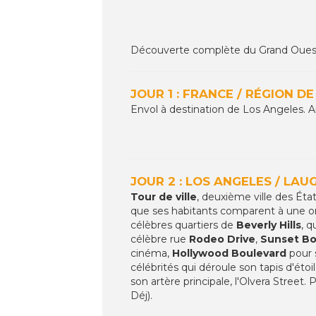
Découverte complète du Grand Ouest Am
JOUR 1 : FRANCE / RÉGION D
Envol à destination de Los Angeles. Arri
JOUR 2 : LOS ANGELES / LAU
Tour de ville
, deuxième ville des Ét
que ses habitants comparent à une o
célèbres quartiers de
Beverly Hills
, q
célèbre rue
Rodeo Drive
,
Sunset Bo
cinéma,
Hollywood Boulevard
pour 
célébrités qui déroule son tapis d'éto
son artère principale, l'Olvera Street
Déj).