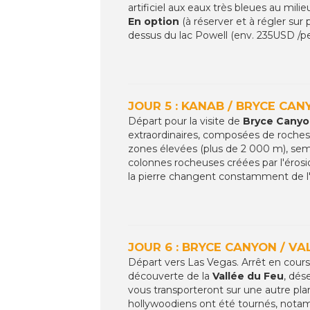
artificiel aux eaux très bleues au mili
En option
(à réserver et à régler sur
dessus du lac Powell (env. 235USD /per
JOUR 5 : KANAB / BRYCE CANY
Départ pour la visite de
Bryce Cany
extraordinaires, composées de roches 
zones élevées (plus de 2 000 m), se
colonnes rocheuses créées par l'érosi
la pierre changent constamment de l'a
JOUR 6 : BRYCE CANYON / VAL
Départ vers Las Vegas. Arrêt en cour
découverte de la
Vallée du Feu
, dés
vous transporteront sur une autre pla
hollywoodiens ont été tournés, notamm