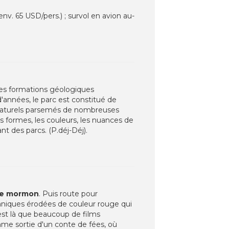
nv. 65 USD/pers.) ; survol en avion au-
ses formations géologiques
'années, le parc est constitué de
 naturels parsemés de nombreuses
s formes, les couleurs, les nuances de
t des parcs. (P.déj-Déj).
ple mormon
. Puis route pour
aniques érodées de couleur rouge qui
est là que beaucoup de films
mme sortie d'un conte de fées, où