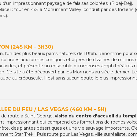
eu d'un impressionnant paysage de falaises colorées. (P.déj-Déj).
 place) : tour en 4x4 à Monument Valley, conduit par des Indiens (e
s.).
ON (245 KM - 3H30)
on
, l'un des plus beaux parcs naturels de l'Utah. Renommé pour 
colorées aux formes coniques et âgées de dizaines de millions d
mi-arides, et présente un ensemble d'immenses amphithéâtres
on. Ce site a été découvert par les Mormons au siècle dernier. Le
ube au crépuscule. Il est sans aucun doute le plus impressionnan
LEE DU FEU / LAS VEGAS (460 KM - 5H)
s de route à Saint George,
visite du centre d'accueil du tem
ert impressionnant qui comprend des formations de roches volc
nète, des plantes désertiques et une vie sauvage importante. C'
ent Star Trek ! Puis route pour Las Vegas, ville surréaliste, co