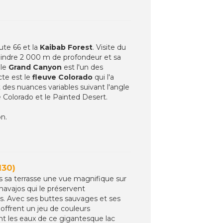
ute 66 et la
Kaibab Forest
. Visite du
teindre 2 000 m de profondeur et sa
 le
Grand Canyon
est l'un des
cte est le
fleuve Colorado
qui l'a
des nuances variables suivant l'angle
le Colorado et le Painted Desert.
on.
H30)
uis sa terrasse une vue magnifique sur
navajos qui le préservent
s. Avec ses buttes sauvages et ses
offrent un jeu de couleurs
nt les eaux de ce gigantesque lac