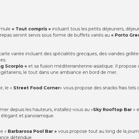
ormule
« Tout compris »
incluant tous les petits déjeuners, déjeu
 repas seront servis sous forme de buffets variés au
« Porto Gre
arte variée incluant des spécialités grecques, des viandes grillé
es.
ng Scorpio »
et sa fusion méditerranéenne-asiatique. Il propose d
végétariens, le tout dans une ambiance en bord de mer.
r, le «
Street Food Corner
» vous propose des snacks frais tels 
mer depuis les hauteurs, installez-vous au «
Sky Rooftop Bar
» 
e élégant et panoramique.
le «
Barbarosa Pool Bar »
vous propose tout au long de la journ
iance détendue.