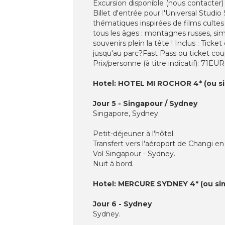
Excursion disponible (nous contacter)
Billet d'entrée pour l'Universal Studi
thématiques inspirées de films culte
tous les âges : montagnes russes, sim
souvenirs plein la tête ! Inclus : Tic
jusqu'au parc?Fast Pass ou ticket cou
Prix/personne (à titre indicatif): 71EUR
Hotel: HOTEL MI ROCHOR 4* (ou sim
Jour 5 - Singapour / Sydney
Singapore, Sydney.
Petit-déjeuner à l'hôtel.
Transfert vers l'aéroport de Changi en
Vol Singapour - Sydney.
Nuit à bord.
Hotel: MERCURE SYDNEY 4* (ou sim
Jour 6 - Sydney
Sydney.