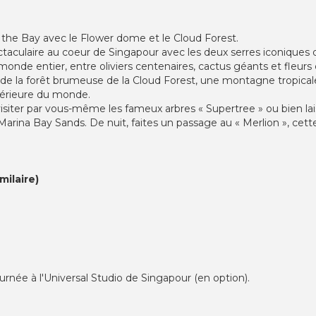
y the Bay avec le Flower dome et le Cloud Forest.
culaire au coeur de Singapour avec les deux serres iconiques 
monde entier, entre oliviers centenaires, cactus géants et fleur
z de la forêt brumeuse de la Cloud Forest, une montagne tropic
ntérieure du monde.
siter par vous-même les fameux arbres « Supertree » ou bien lai
arina Bay Sands. De nuit, faites un passage au « Merlion », cette
ilaire)
née à l'Universal Studio de Singapour (en option).