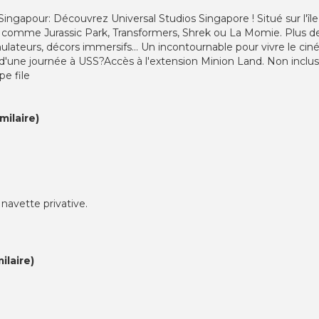
o Singapour: Découvrez Universal Studios Singapore ! Situé sur l'
s comme Jurassic Park, Transformers, Shrek ou La Momie. Plus de
ulateurs, décors immersifs... Un incontournable pour vivre le cin
ket d'une journée à USS?Accès à l'extension Minion Land. Non incl
pe file
ilaire)
 navette privative.
ilaire)