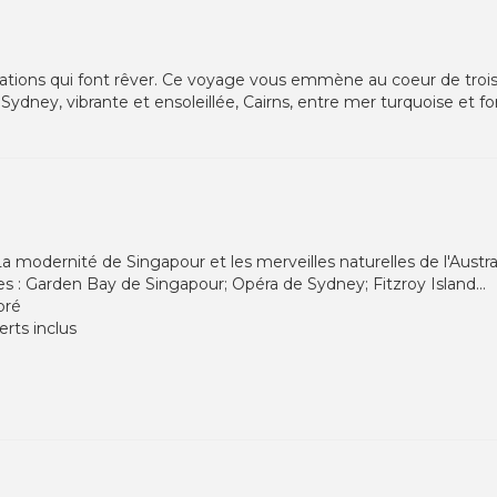
nations qui font rêver. Ce voyage vous emmène au coeur de trois 
ydney, vibrante et ensoleillée, Cairns, entre mer turquoise et for
 modernité de Singapour et les merveilles naturelles de l'Austra
es : Garden Bay de Singapour; Opéra de Sydney; Fitzroy Island...
bré
rts inclus