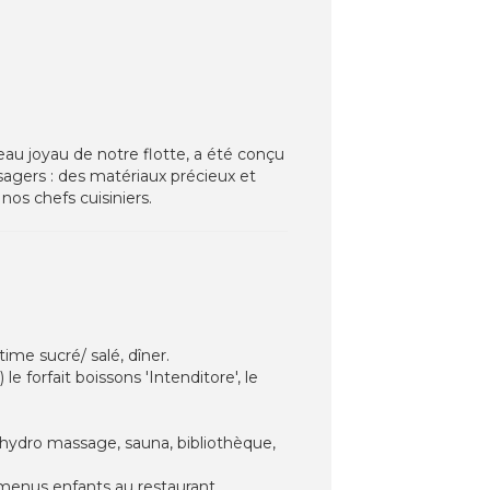
veau joyau de notre flotte, a été conçu
ssagers : des matériaux précieux et
os chefs cuisiniers.
ime sucré/ salé, dîner.
e forfait boissons 'Intenditore', le
 hydro massage, sauna, bibliothèque,
 menus enfants au restaurant.