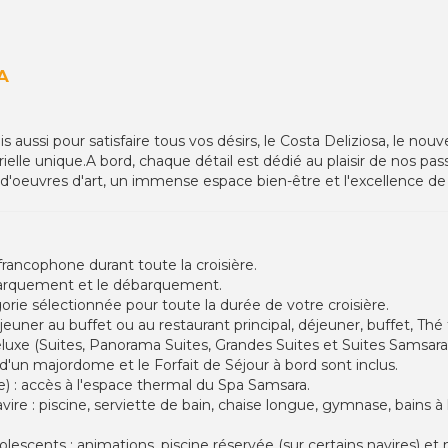
A
aussi pour satisfaire tous vos désirs, le Costa Deliziosa, le nou
ielle unique.A bord, chaque détail est dédié au plaisir de nos pa
'oeuvres d'art, un immense espace bien-être et l'excellence de n
 francophone durant toute la croisière.
barquement et le débarquement.
rie sélectionnée pour toute la durée de votre croisière.
euner au buffet ou au restaurant principal, déjeuner, buffet, Thé t
eluxe (Suites, Panorama Suites, Grandes Suites et Suites Samsara) l
 d'un majordome et le Forfait de Séjour à bord sont inclus.
e) : accès à l'espace thermal du Spa Samsara.
re : piscine, serviette de bain, chaise longue, gymnase, bains à
escents : animations, piscine réservée (sur certains navires) et