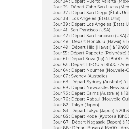
Jour 34 : Départ Puerto Vallarta (Mex
Jour 35 : Départ Cabo San Lucas (Mexi
Jour 37 : Départ San Diego (États Uni
Jour 38 : Los Angeles (États Unis)
Jour 39 : Départ Los Angeles (États U
Jour 41 : San Francisco (USA)
Jour 42 : Départ San Francisco (USA) 
Jour 48 : Départ Honolulu (Hawai) à 1
Jour 49 : Départ Hilo (Hawaii) à 19h00
Jour 55 : Départ Papeete (Polynésie) à
Jour 61 : Départ Suva (Fiji) à 18h00 -
Jour 63 : Départ LIFOU à 19h00 - Arr
Jour 64 : Départ Nouméa (Nouvelle-Cal
Jour 67 : Sydney (Australie)
Jour 68 : Départ Sydney (Australie) 
Jour 69 : Départ Newcastle, New South
Jour 73 : Départ Cairns (Australie) à 
Jour 76 : Départ Rabaul (Nouvelle-Gui
Jour 82 : Tokyo (Japon)
Jour 83 : Départ Tokyo (Japon) à 20h3
Jour 85 : Départ Kobe (Kyoto) à 18h00
Jour 87 : Départ Nagasaki (Japon) à 
Jour 88 : Départ Busan à 16h00 - Arri