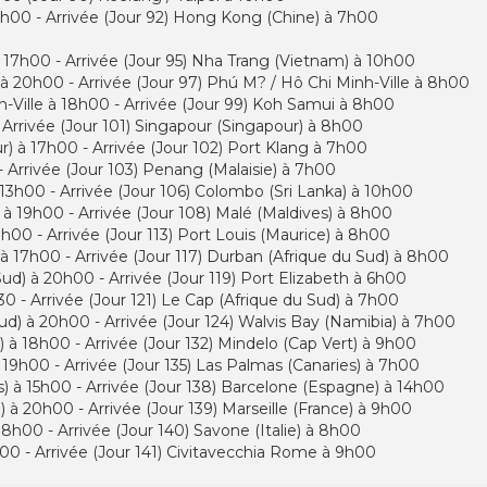
0h00 - Arrivée (Jour 92) Hong Kong (Chine) à 7h00
 17h00 - Arrivée (Jour 95) Nha Trang (Vietnam) à 10h00
à 20h00 - Arrivée (Jour 97) Phú M? / Hô Chi Minh-Ville à 8h00
h-Ville à 18h00 - Arrivée (Jour 99) Koh Samui à 8h00
Arrivée (Jour 101) Singapour (Singapour) à 8h00
r) à 17h00 - Arrivée (Jour 102) Port Klang à 7h00
- Arrivée (Jour 103) Penang (Malaisie) à 7h00
 13h00 - Arrivée (Jour 106) Colombo (Sri Lanka) à 10h00
 à 19h00 - Arrivée (Jour 108) Malé (Maldives) à 8h00
h00 - Arrivée (Jour 113) Port Louis (Maurice) à 8h00
 à 17h00 - Arrivée (Jour 117) Durban (Afrique du Sud) à 8h00
Sud) à 20h00 - Arrivée (Jour 119) Port Elizabeth à 6h00
30 - Arrivée (Jour 121) Le Cap (Afrique du Sud) à 7h00
Sud) à 20h00 - Arrivée (Jour 124) Walvis Bay (Namibia) à 7h00
) à 18h00 - Arrivée (Jour 132) Mindelo (Cap Vert) à 9h00
 19h00 - Arrivée (Jour 135) Las Palmas (Canaries) à 7h00
s) à 15h00 - Arrivée (Jour 138) Barcelone (Espagne) à 14h00
 à 20h00 - Arrivée (Jour 139) Marseille (France) à 9h00
 18h00 - Arrivée (Jour 140) Savone (Italie) à 8h00
h00 - Arrivée (Jour 141) Civitavecchia Rome à 9h00