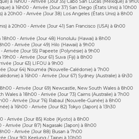
ique) à 16h00 - Arrivée (Jour 35) Cabo San Lucas (Mexique) à 9h0
que) à 16h00 - Arrivée (Jour 37) San Diego (États Unis) à 10h00
s) à 20h00 - Arrivée (Jour 38) Los Angeles (États Unis) à 8h00
nis) à 20h00 - Arrivée (Jour 41) San Francisco (USA) à 6h00
à 18h00 - Arrivée (Jour 48) Honolulu (Hawai) à 8h00
8h00 - Arrivée (Jour 49) Hilo (Hawaii) à 9h00
 - Arrivée (Jour 55) Papeete (Polynésie) à 9h00
 19h00 - Arrivée (Jour 61) Suva (Fiji) à 8h00
 Arrivée (Jour 63) LIFOU à 9h00
ivée (Jour 64) Nouméa (Nouvelle-Calédonie) à 7h00
édonie) à 16h00 - Arrivée (Jour 67) Sydney (Australie) à 6h30
à 18h00 - Arrivée (Jour 69) Newcastle, New South Wales à 8h00
 Wales à 18h00 - Arrivée (Jour 73) Cairns (Australie) à 7h00
18h00 - Arrivée (Jour 76) Rabaul (Nouvelle-Guinée) à 8h00
née) à 16h00 - Arrivée (Jour 82) Tokyo (Japon) à 13h30
0 - Arrivée (Jour 85) Kobe (Kyoto) à 8h00
 - Arrivée (Jour 87) Nagasaki (Japon) à 8h00
18h00 - Arrivée (Jour 88) Busan à 7h00
vée (Jour 90) Keelung / Taipei à 10h00