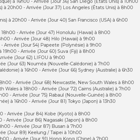
que) à 16h00 - Arrivée (Jour 36) San Diego (États Unis) à 10h00
s) à 20h00 - Arrivée (Jour 37) Los Angeles (États Unis) à 8h00
nis) à 20h00 - Arrivée (Jour 40) San Francisco (USA) à 6h00
à 18h00 - Arrivée (Jour 47) Honolulu (Hawai) à 8h00
h00 - Arrivée (Jour 48) Hilo (Hawaii) à 9h00
 - Arrivée (Jour 54) Papeete (Polynésie) à 9h00
 19h00 - Arrivée (Jour 60) Suva (Fiji) à 8h00
 Arrivée (Jour 62) LIFOU à 9h00
ivée (Jour 63) Nouméa (Nouvelle-Calédonie) à 7h00
édonie) à 16h00 - Arrivée (Jour 66) Sydney (Australie) à 6h30
à 18h00 - Arrivée (Jour 68) Newcastle, New South Wales à 8h00
 Wales à 18h00 - Arrivée (Jour 72) Cairns (Australie) à 7h00
18h00 - Arrivée (Jour 75) Rabaul (Nouvelle-Guinée) à 8h00
née) à 16h00 - Arrivée (Jour 81) Tokyo (Japon) à 13h30
0 - Arrivée (Jour 84) Kobe (Kyoto) à 8h00
 - Arrivée (Jour 86) Nagasaki (Japon) à 8h00
8h00 - Arrivée (Jour 87) Busan à 7h00
vée (Jour 89) Keelung / Taipei à 10h00
0h00 - Arrivée (Jour 91) Hong Kong (Chine) à 7h00