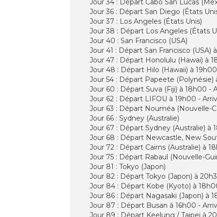
Jour 34 : Départ Cabo San Lucas (Mexi
Jour 36 : Départ San Diego (États Uni
Jour 37 : Los Angeles (États Unis)
Jour 38 : Départ Los Angeles (États U
Jour 40 : San Francisco (USA)
Jour 41 : Départ San Francisco (USA) 
Jour 47 : Départ Honolulu (Hawai) à 18
Jour 48 : Départ Hilo (Hawaii) à 19h00
Jour 54 : Départ Papeete (Polynésie) à
Jour 60 : Départ Suva (Fiji) à 18h00 -
Jour 62 : Départ LIFOU à 19h00 - Arr
Jour 63 : Départ Nouméa (Nouvelle-Cal
Jour 66 : Sydney (Australie)
Jour 67 : Départ Sydney (Australie) 
Jour 68 : Départ Newcastle, New South
Jour 72 : Départ Cairns (Australie) à 
Jour 75 : Départ Rabaul (Nouvelle-Gui
Jour 81 : Tokyo (Japon)
Jour 82 : Départ Tokyo (Japon) à 20h3
Jour 84 : Départ Kobe (Kyoto) à 18h00
Jour 86 : Départ Nagasaki (Japon) à 1
Jour 87 : Départ Busan à 16h00 - Arri
Jour 89 : Départ Keelung / Taipei à 2