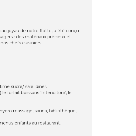
veau joyau de notre flotte, a été conçu
ssagers : des matériaux précieux et
os chefs cuisiniers.
ime sucré/ salé, dîner.
e forfait boissons 'Intenditore', le
 hydro massage, sauna, bibliothèque,
 menus enfants au restaurant.