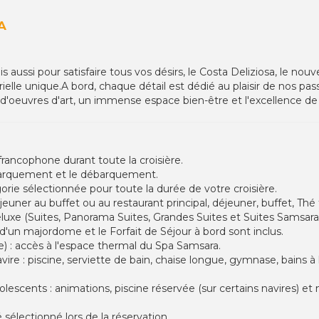
A
aussi pour satisfaire tous vos désirs, le Costa Deliziosa, le nou
ielle unique.A bord, chaque détail est dédié au plaisir de nos pa
'oeuvres d'art, un immense espace bien-être et l'excellence de n
 francophone durant toute la croisière.
barquement et le débarquement.
rie sélectionnée pour toute la durée de votre croisière.
euner au buffet ou au restaurant principal, déjeuner, buffet, Thé t
eluxe (Suites, Panorama Suites, Grandes Suites et Suites Samsara) l
 d'un majordome et le Forfait de Séjour à bord sont inclus.
e) : accès à l'espace thermal du Spa Samsara.
re : piscine, serviette de bain, chaise longue, gymnase, bains à
escents : animations, piscine réservée (sur certains navires) et
sélectionné lors de la réservation.