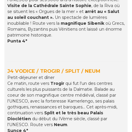
Visite de la Cathédrale Sainte Sophie
, de la Riva où
se situent les « Orgues de la mer » et
arrêt au « Salut
au soleil couchant ».
Un spectacle de lumières
inoubliable ! Route vers la
magnifique Sibenik
où Grecs,
Romains, Byzantins puis Vénitiens ont laissé un énorme
patrimoine historique.
Punta 4*
J4 VODICE / TROGIR / SPLIT / NEUM
Petit-déjeuner et dîner
Ce matin, route vers
Trogir
qui fut l'un des centres
culturels les plus puissants de la Dalmatie. Balade au
coeur de son magnifique centre médiéval, classé par
l'UNESCO, avec la forteresse Kamerlengo, ses palais
gothiques, renaissances et baroques... Cet après-midi,
continuation vers
Split et le très beau Palais
Dioclétien
du début du IVème siècle, classé par
l'UNESCO. Route vers
Neum
.
Sunce 4*