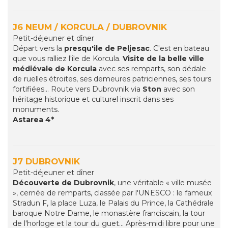
J6 NEUM / KORCULA / DUBROVNIK
Petit-déjeuner et dîner
Départ vers la
presqu'ile de Peljesac
. C'est en bateau
que vous ralliez l'île de Korcula.
Visite
de la belle ville
médiévale de Korcula
avec ses remparts, son dédale
de ruelles étroites, ses demeures patriciennes, ses tours
fortifiées... Route vers Dubrovnik via
Ston
avec son
héritage historique et culturel inscrit dans ses
monuments.
Astarea 4*
J7 DUBROVNIK
Petit-déjeuner et dîner
Découverte de Dubrovnik
, une véritable « ville musée
», cernée de remparts, classée par l'UNESCO : le fameux
Stradun F, la place Luza, le Palais du Prince, la Cathédrale
baroque Notre Dame, le monastère franciscain, la tour
de l'horloge et la tour du guet... Après-midi libre pour une