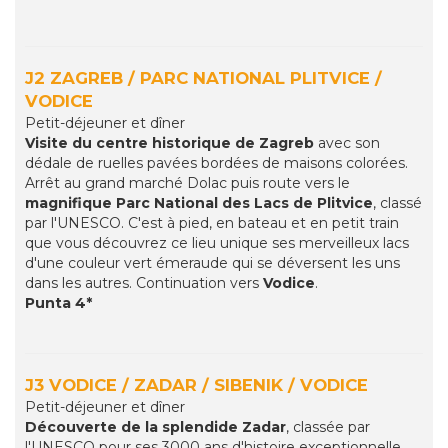
J2 ZAGREB / PARC NATIONAL PLITVICE /
VODICE
Petit-déjeuner et dîner
Visite du centre historique de Zagreb
avec son
dédale de ruelles pavées bordées de maisons colorées.
Arrêt au grand marché Dolac puis route vers le
magnifique Parc National des Lacs de Plitvice
, classé
par l'UNESCO. C'est à pied, en bateau et en petit train
que vous découvrez ce lieu unique ses merveilleux lacs
d'une couleur vert émeraude qui se déversent les uns
dans les autres. Continuation vers
Vodice
.
Punta 4*
J3 VODICE / ZADAR / SIBENIK / VODICE
Petit-déjeuner et dîner
Découverte de la splendide Zadar
, classée par
l'UNESCO pour ses 3000 ans d'histoire exceptionnelle.