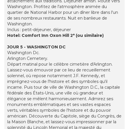
attachement aux traditions. Déjeuner amish. Route vers
Washington. Profitez de l'atmosphère animée du
quartier de National Harbor pour un dîner libre dans l'un
de ses nombreux restaurants. Nuit en banlieue de
Washington.
Inclus : petit-déjeuner, déjeuner
Hotel: Comfort Inn Oxon Hill 2* (ou similaire)
JOUR 5 - WASHINGTON DC
Washington Dc.
Arlington Cemetery.
Départ matinal pour le célèbre cimetière d'Arlington.
Laissez-vous émouvoir par ce lieu de recueillement
solennel, où repose notamment J.F. Kennedy, et
imprégnez-vous de l'histoire et des symboles qu'il
incarne. Puis tour de ville de Washington D.C., la capitale
fédérale des États-Unis, une ville où grandeur et
élégance se mêlent harmonieusement. Admirez ses
monuments emblématiques et ses vastes espaces
verts, véritables symboles de l'histoire et du pouvoir
américain. Découverte du Capitole, siège du Congrès, de
la Maison Blanche, et laissez-vous impressionner par la
solennité du Lincoln Memorial et la majesté du