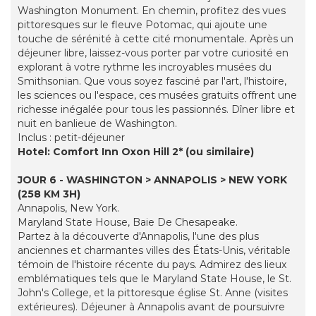
Washington Monument. En chemin, profitez des vues
pittoresques sur le fleuve Potomac, qui ajoute une
touche de sérénité à cette cité monumentale. Après un
déjeuner libre, laissez-vous porter par votre curiosité en
explorant à votre rythme les incroyables musées du
Smithsonian. Que vous soyez fasciné par l'art, l'histoire,
les sciences ou l'espace, ces musées gratuits offrent une
richesse inégalée pour tous les passionnés. Dîner libre et
nuit en banlieue de Washington.
Inclus : petit-déjeuner
Hotel: Comfort Inn Oxon Hill 2* (ou similaire)
JOUR 6 - WASHINGTON > ANNAPOLIS > NEW YORK
(258 KM 3H)
Annapolis, New York.
Maryland State House, Baie De Chesapeake.
Partez à la découverte d'Annapolis, l'une des plus
anciennes et charmantes villes des États-Unis, véritable
témoin de l'histoire récente du pays. Admirez des lieux
emblématiques tels que le Maryland State House, le St.
John's College, et la pittoresque église St. Anne (visites
extérieures). Déjeuner à Annapolis avant de poursuivre