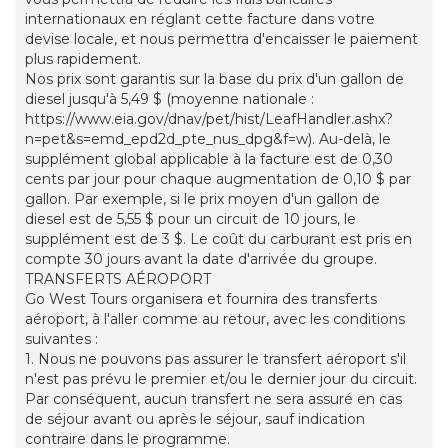
internationaux en réglant cette facture dans votre
devise locale, et nous permettra d'encaisser le paiement
plus rapidement.
Nos prix sont garantis sur la base du prix d'un gallon de
diesel jusqu'à 5,49 $ (moyenne nationale :
https://www.eia.gov/dnav/pet/hist/LeafHandler.ashx?
n=pet&s=emd_epd2d_pte_nus_dpg&f=w). Au-delà, le
supplément global applicable à la facture est de 0,30
cents par jour pour chaque augmentation de 0,10 $ par
gallon. Par exemple, si le prix moyen d'un gallon de
diesel est de 5,55 $ pour un circuit de 10 jours, le
supplément est de 3 $. Le coût du carburant est pris en
compte 30 jours avant la date d'arrivée du groupe.
TRANSFERTS AÉROPORT
Go West Tours organisera et fournira des transferts
aéroport, à l'aller comme au retour, avec les conditions
suivantes :
1. Nous ne pouvons pas assurer le transfert aéroport s'il
n'est pas prévu le premier et/ou le dernier jour du circuit.
Par conséquent, aucun transfert ne sera assuré en cas
de séjour avant ou après le séjour, sauf indication
contraire dans le programme.