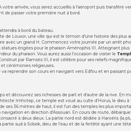
votre arrivée, vous serez accueillis à l'aéroport puis transféré ve
nt de passer votre première nuit à bord.
 attendra à bord du bateau.
e de Louxor, une ville qui est le témoin d'une histoire des plus 
stoire avec un grand H. Commencez votre journée par un arrêt ph
statues érigées pour le pharaon Aménophis III. Atteignant plus 
ndeur du pharaon. Vous aurez aussi l'occasion de visiter le
Templ
nstruit par Ramsès III, il est célèbre pour ses reliefs magnifi
s et cérémonies religieuses.
e va reprendre son cours en navigant vers Edfou et en passant par
mps et découvrez ses richesses de part et d'autre de la rive. En m
rchitecte Imhotep, ce temple est voué au culte d'Horus, le dieu à t
de ses 36 mètres de haut, il est l'un des temples les plus import
a navigation en direction d'Assouan. En cours de route, débarquez
e consacré à deux dieux. La partie nord est dédiée à Haroëris (la 
a partie sud à Sobek, dieu de l'eau et de la fertilité ayant une tê