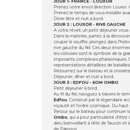
JOUR 1- FRANCE - LOUXOR
Prenez votre envol direction Louxor. A 
Prenez le temps de vous installer ava
Diner libre et nuit à bord.
JOUR 2 : LOUXOR - RIVE GAUCHE
A votre réveil, un petit déjeuner vous
Dans la matinée, partez à la découvert
couper le souffle, plongez dans l'hi
rive gauche du Nil. Ces deux énormes 
les colosses sont le symbole de la gra
imposants complexes pharaoniques. Co
représentations détaillées de bataille
Retournez sur le bateau et la croisièr
Déjeuner, dîner et nuit à bord.
JOUR 3 : EDFOU - KOM OMBO
Petit déjeuner à bord.
Au fil du Nil, naviguez à travers le te
Edfou
. Construit par le légendaire a
royauté et l'ordre cosmique. Du haut 
Retour sur le bateau pour continuer l
Ombo
, qui a pour particularité d'êtr
dieu bienveillant à tête de faucon et l
de Papyrus.