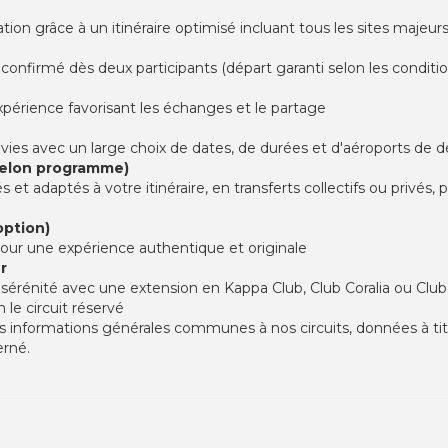
tion grâce à un itinéraire optimisé incluant tous les sites majeur
t confirmé dès deux participants (départ garanti selon les conditio
xpérience favorisant les échanges et le partage
es avec un large choix de dates, de durées et d'aéroports de d
(selon programme)
t adaptés à votre itinéraire, en transferts collectifs ou privés,
option)
 pour une expérience authentique et originale
r
érénité avec une extension en Kappa Club, Club Coralia ou Club 
 le circuit réservé
 informations générales communes à nos circuits, données à titre 
erné.