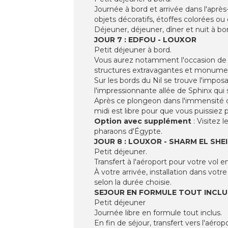
Journée à bord et arrivée dans l'aprè
objets décoratifs, étoffes colorées o
Déjeuner, déjeuner, dîner et nuit à bo
JOUR 7 : EDFOU - LOUXOR
Petit déjeuner à bord.
Vous aurez notamment l'occasion de v
structures extravagantes et monument
Sur les bords du Nil se trouve l'impo
l'impressionnante allée de Sphinx qui 
Après ce plongeon dans l'immensité de
midi est libre pour que vous puissiez
Option avec supplément
: Visitez 
pharaons d'Égypte.
JOUR 8 : LOUXOR - SHARM EL SHE
Petit déjeuner.
Transfert à l'aéroport pour votre vol 
À votre arrivée, installation dans vot
selon la durée choisie.
SEJOUR EN FORMULE TOUT INCLU
Petit déjeuner
Journée libre en formule tout inclus.
En fin de séjour, transfert vers l'aéro