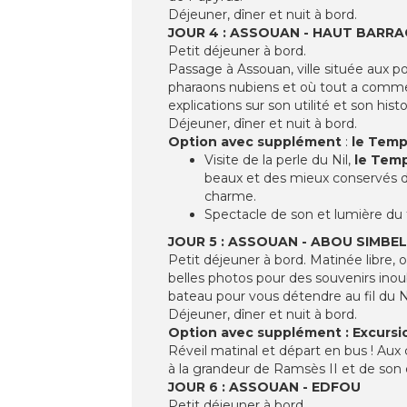
Déjeuner, dîner et nuit à bord.
JOUR 4 : ASSOUAN - HAUT BARR
Petit déjeuner à bord.
Passage à Assouan, ville située aux p
pharaons nubiens et où tout a comme
explications sur son utilité et son histo
Déjeuner, dîner et nuit à bord.
Option avec supplément
:
le Temp
Visite de la perle du Nil,
le Temp
beaux et des mieux conservés du
charme.
Spectacle de son et lumière du
JOUR 5 : ASSOUAN - ABOU SIMBEL
Petit déjeuner à bord. Matinée libre,
belles photos pour des souvenirs inoub
bateau pour vous détendre au fil du Ni
Déjeuner, dîner et nuit à bord.
Option avec supplément : Excursi
Réveil matinal et départ en bus ! Aux
à la grandeur de Ramsès II et de son é
JOUR 6 : ASSOUAN - EDFOU
Petit déjeuner à bord.