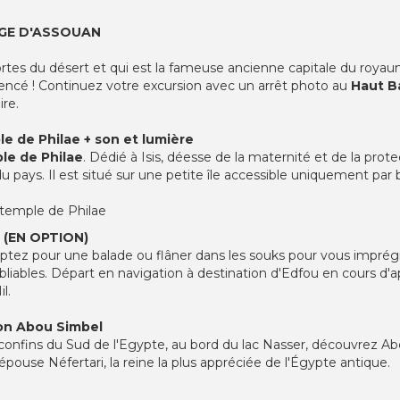
AGE D'ASSOUAN
ortes du désert et qui est la fameuse ancienne capitale du royau
ncé ! Continuez votre excursion avec un arrêt photo au
Haut B
ire.
le de Philae + son et lumière
le de Philae
. Dédié à Isis, déesse de la maternité et de la prote
 pays. Il est situé sur une petite île accessible uniquement par
 temple de Philae
 (EN OPTION)
 optez pour une balade ou flâner dans les souks pour vous imprégn
liables. Départ en navigation à destination d'Edfou en cours d'apr
l.
on Abou Simbel
 confins du Sud de l'Egypte, au bord du lac Nasser, découvrez A
pouse Néfertari, la reine la plus appréciée de l'Égypte antique.