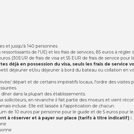
nes et jusqu'à 140 personnes
ressortissants de l'UE) et les frais de services, 85 euros à régler
os (30EUR de frais de visa et 55 EUR de frais de service pour la croi
 êtes déjà en possession du visa, seuls les frais de service 
 petit déjeuner et/ou déjeuner à bord du bateau ou collation en vol
rivée/ départ et de certains impératifs locaux, l'ordre des visites 
ssurées.
 dîner dans la plupart des établissements.
 aux solliciteurs, en revanche il fait partie des moeurs et vient réc
jamais incluse. Elle est laissée à l'appréciation de chacun.
e 10 euros par personne pour le guide et de 5 euros pour le p
 à réserver et à payer sur place (tarifs à titre indicatif) :
onne
rsonne