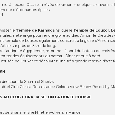
s-midi à Louxor. Occasion rêvée de ramener quelques souvenirs de
u encore d'étonnantes épices.
rd
isiter le
Temple de Karnak
ainsi que le
Temple de Louxor
. L
ales, a été érigé pour rendre gloire au dieu Amon, le Dieu des 
sant temple de Louxor, également construit à la gloire d'Amon s
s'étale sur près de 3km de long.
 l'antiquité égyptienne, retournez à bord du bateau de croisièr
 profiter des équipements du bateau. Dîner et nuit à bord
le musée de Louxor et découvrez une très grande réserve d'artéf
IKH
en direction de Sharm el Sheikh.
re hôtel Club Coralia Renaissance Golden View Beach Resort by Marr
S AU CLUB CORALIA SELON LA DUREE CHOISIE
port de Sharm el Sheikh et envol vers la France.