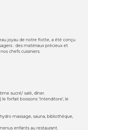
veau joyau de notre flotte, a été conçu
ssagers : des matériaux précieux et
os chefs cuisiniers.
ime sucré/ salé, dîner.
e forfait boissons 'Intenditore', le
 hydro massage, sauna, bibliothèque,
 menus enfants au restaurant.