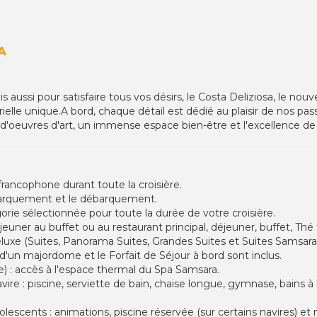
A
aussi pour satisfaire tous vos désirs, le Costa Deliziosa, le nou
ielle unique.A bord, chaque détail est dédié au plaisir de nos pa
'oeuvres d'art, un immense espace bien-être et l'excellence de n
 francophone durant toute la croisière.
barquement et le débarquement.
rie sélectionnée pour toute la durée de votre croisière.
euner au buffet ou au restaurant principal, déjeuner, buffet, Thé t
eluxe (Suites, Panorama Suites, Grandes Suites et Suites Samsara) l
 d'un majordome et le Forfait de Séjour à bord sont inclus.
e) : accès à l'espace thermal du Spa Samsara.
re : piscine, serviette de bain, chaise longue, gymnase, bains à
escents : animations, piscine réservée (sur certains navires) et