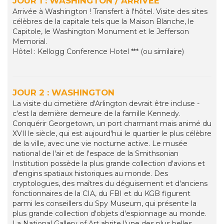
JOUR 1 : WASHINGTON / ARRIVÉE
Arrivée à Washington ! Transfert à l'hôtel. Visite des sites
célèbres de la capitale tels que la Maison Blanche, le
Capitole, le Washington Monument et le Jefferson
Memorial.
Hôtel : Kellogg Conference Hotel *** (ou similaire)
JOUR 2 : WASHINGTON
La visite du cimetière d'Arlington devrait être incluse -
c'est la dernière demeure de la famille Kennedy.
Conquérir Georgetown, un port charmant mais animé du
XVIIIe siècle, qui est aujourd'hui le quartier le plus célèbre
de la ville, avec une vie nocturne active. Le musée
national de l'air et de l'espace de la Smithsonian
Institution possède la plus grande collection d'avions et
d'engins spatiaux historiques au monde. Des
cryptologues, des maîtres du déguisement et d'anciens
fonctionnaires de la CIA, du FBI et du KGB figurent
parmi les conseillers du Spy Museum, qui présente la
plus grande collection d'objets d'espionnage au monde.
La National Gallery of Art abrite l'une des plus belles