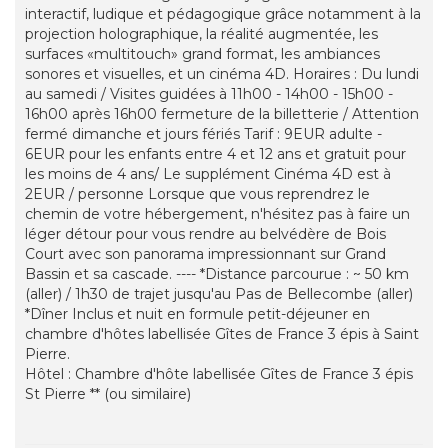
interactif, ludique et pédagogique grâce notamment à la
projection holographique, la réalité augmentée, les
surfaces «multitouch» grand format, les ambiances
sonores et visuelles, et un cinéma 4D. Horaires : Du lundi
au samedi / Visites guidées à 11h00 - 14h00 - 15h00 -
16h00 après 16h00 fermeture de la billetterie / Attention
fermé dimanche et jours fériés Tarif : 9EUR adulte -
6EUR pour les enfants entre 4 et 12 ans et gratuit pour
les moins de 4 ans/ Le supplément Cinéma 4D est à
2EUR / personne Lorsque que vous reprendrez le
chemin de votre hébergement, n'hésitez pas à faire un
léger détour pour vous rendre au belvédère de Bois
Court avec son panorama impressionnant sur Grand
Bassin et sa cascade. ---- *Distance parcourue : ~ 50 km
(aller) / 1h30 de trajet jusqu'au Pas de Bellecombe (aller)
*Dîner Inclus et nuit en formule petit-déjeuner en
chambre d'hôtes labellisée Gîtes de France 3 épis à Saint
Pierre.
Hôtel : Chambre d'hôte labellisée Gîtes de France 3 épis
St Pierre ** (ou similaire)