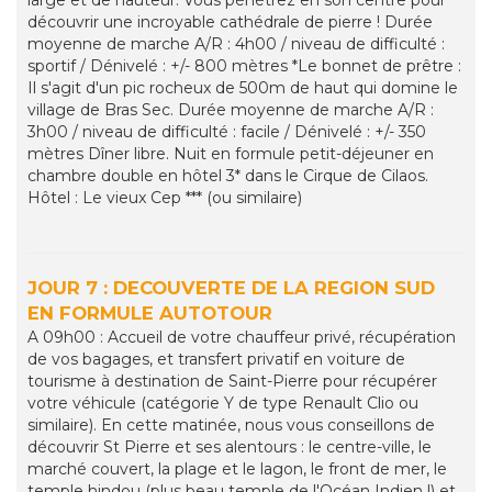
large et de hauteur. Vous pénétrez en son centre pour
découvrir une incroyable cathédrale de pierre ! Durée
moyenne de marche A/R : 4h00 / niveau de difficulté :
sportif / Dénivelé : +/- 800 mètres *Le bonnet de prêtre :
Il s'agit d'un pic rocheux de 500m de haut qui domine le
village de Bras Sec. Durée moyenne de marche A/R :
3h00 / niveau de difficulté : facile / Dénivelé : +/- 350
mètres Dîner libre. Nuit en formule petit-déjeuner en
chambre double en hôtel 3* dans le Cirque de Cilaos.
Hôtel : Le vieux Cep *** (ou similaire)
JOUR 7 : DECOUVERTE DE LA REGION SUD
EN FORMULE AUTOTOUR
A 09h00 : Accueil de votre chauffeur privé, récupération
de vos bagages, et transfert privatif en voiture de
tourisme à destination de Saint-Pierre pour récupérer
votre véhicule (catégorie Y de type Renault Clio ou
similaire). En cette matinée, nous vous conseillons de
découvrir St Pierre et ses alentours : le centre-ville, le
marché couvert, la plage et le lagon, le front de mer, le
temple hindou (plus beau temple de l'Océan Indien !) et