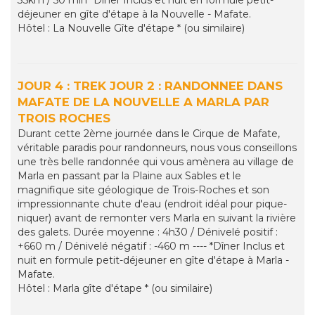
35km / 50 min *Dîner Inclus et nuit en formule petit-
déjeuner en gîte d'étape à la Nouvelle - Mafate.
Hôtel : La Nouvelle Gîte d'étape * (ou similaire)
JOUR 4 : TREK JOUR 2 : RANDONNEE DANS
MAFATE DE LA NOUVELLE A MARLA PAR
TROIS ROCHES
Durant cette 2ème journée dans le Cirque de Mafate,
véritable paradis pour randonneurs, nous vous conseillons
une très belle randonnée qui vous amènera au village de
Marla en passant par la Plaine aux Sables et le
magnifique site géologique de Trois-Roches et son
impressionnante chute d'eau (endroit idéal pour pique-
niquer) avant de remonter vers Marla en suivant la rivière
des galets. Durée moyenne : 4h30 / Dénivelé positif :
+660 m / Dénivelé négatif : -460 m ---- *Dîner Inclus et
nuit en formule petit-déjeuner en gîte d'étape à Marla -
Mafate.
Hôtel : Marla gîte d'étape * (ou similaire)