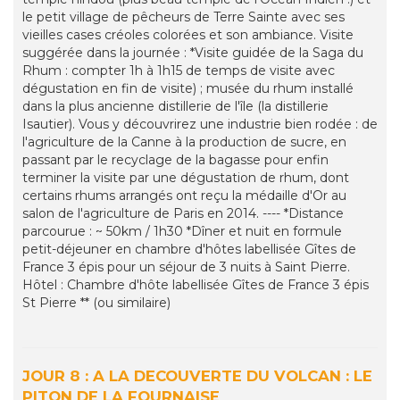
le petit village de pêcheurs de Terre Sainte avec ses
vieilles cases créoles colorées et son ambiance. Visite
suggérée dans la journée : *Visite guidée de la Saga du
Rhum : compter 1h à 1h15 de temps de visite avec
dégustation en fin de visite) ; musée du rhum installé
dans la plus ancienne distillerie de l'île (la distillerie
Isautier). Vous y découvrirez une industrie bien rodée : de
l'agriculture de la Canne à la production de sucre, en
passant par le recyclage de la bagasse pour enfin
terminer la visite par une dégustation de rhum, dont
certains rhums arrangés ont reçu la médaille d'Or au
salon de l'agriculture de Paris en 2014. ---- *Distance
parcourue : ~ 50km / 1h30 *Dîner et nuit en formule
petit-déjeuner en chambre d'hôtes labellisée Gîtes de
France 3 épis pour un séjour de 3 nuits à Saint Pierre.
Hôtel : Chambre d'hôte labellisée Gîtes de France 3 épis
St Pierre ** (ou similaire)
JOUR 8 : A LA DECOUVERTE DU VOLCAN : LE
PITON DE LA FOURNAISE