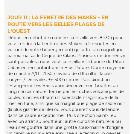
JOUR 11 : LA FENETRE DES MAKES - EN
ROUTE VERS LES BELLES PLAGES DE
L'OUEST
Départ en début de matinée (conseillé vers 8h30) pour
vous rendre à la Fenêtre des Makes (à 2 minutes en
voiture de votre hébergement) qui offre un magnifique
panorama sur le Cirque de Cilaos. Plusieurs randonnées y
sont possibles : nous vous conseillons la boucle du Piton
Cabris en remontant par le Bras Patate. Durée moyenne
de marche A/R : 2h50 / niveau de difficulté : facile-
moyen / Dénivelé : +/- 500 mètres Puis, direction
l'Etang-Salé Les Bains pour découvrir son Gouffre, un
long couloir naturel formé par les roches volcaniques de
couleurs noires offrant un spectacle magnifique de la
mer en furie, ainsi que sa magnifique plage de sable noir
(la plus grande de l'île) où vous pourrez vous détendre
dans ce cadre exceptionnel. Puis direction Saint-Leu
avec un arrêt au Souffleur : autre curiosité naturelle où
l'eau s'engouffre dans une grotte sous-marine d'origine
volcanique pour y être expulsée à la façon d'un geyser