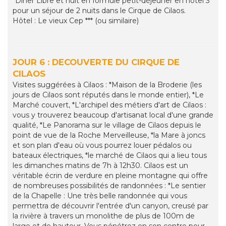
*Dîner Libre et nuit en formule petit-déjeuner en hôtel 3*
pour un séjour de 2 nuits dans le Cirque de Cilaos.
Hôtel : Le vieux Cep *** (ou similaire)
JOUR 6 : DECOUVERTE DU CIRQUE DE
CILAOS
Visites suggérées à Cilaos : *Maison de la Broderie (les
jours de Cilaos sont réputés dans le monde entier), *Le
Marché couvert, *L'archipel des métiers d'art de Cilaos :
vous y trouverez beaucoup d'artisanat local d'une grande
qualité, *Le Panorama sur le village de Cilaos depuis le
point de vue de la Roche Merveilleuse, *la Mare à joncs
et son plan d'eau où vous pourrez louer pédalos ou
bateaux électriques, *le marché de Cilaos qui a lieu tous
les dimanches matins de 7h à 12h30. Cilaos est un
véritable écrin de verdure en pleine montagne qui offre
de nombreuses possibilités de randonnées : *Le sentier
de la Chapelle : Une très belle randonnée qui vous
permettra de découvrir l'entrée d'un canyon, creusé par
la rivière à travers un monolithe de plus de 100m de