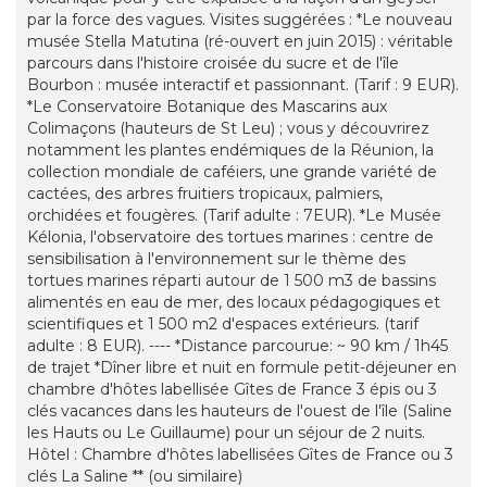
par la force des vagues. Visites suggérées : *Le nouveau
musée Stella Matutina (ré-ouvert en juin 2015) : véritable
parcours dans l'histoire croisée du sucre et de l'île
Bourbon : musée interactif et passionnant. (Tarif : 9 EUR).
*Le Conservatoire Botanique des Mascarins aux
Colimaçons (hauteurs de St Leu) ; vous y découvrirez
notamment les plantes endémiques de la Réunion, la
collection mondiale de caféiers, une grande variété de
cactées, des arbres fruitiers tropicaux, palmiers,
orchidées et fougères. (Tarif adulte : 7EUR). *Le Musée
Kélonia, l'observatoire des tortues marines : centre de
sensibilisation à l'environnement sur le thème des
tortues marines réparti autour de 1 500 m3 de bassins
alimentés en eau de mer, des locaux pédagogiques et
scientifiques et 1 500 m2 d'espaces extérieurs. (tarif
adulte : 8 EUR). ---- *Distance parcourue: ~ 90 km / 1h45
de trajet *Dîner libre et nuit en formule petit-déjeuner en
chambre d'hôtes labellisée Gîtes de France 3 épis ou 3
clés vacances dans les hauteurs de l'ouest de l'île (Saline
les Hauts ou Le Guillaume) pour un séjour de 2 nuits.
Hôtel : Chambre d'hôtes labellisées Gîtes de France ou 3
clés La Saline ** (ou similaire)