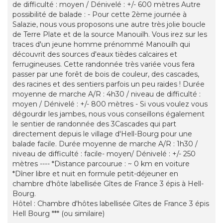
de difficulté : moyen / Dénivelé : +/- 600 mètres Autre
possibilité de balade : - Pour cette 2ème journée à
Salazie, nous vous proposons une autre très jolie boucle
de Terre Plate et de la source Manouilh. Vous irez sur les
traces d'un jeune homme prénommé Manouilh qui
découvrit des sources d'eaux tièdes calcaires et
ferrugineuses. Cette randonnée très variée vous fera
passer par une forêt de bois de couleur, des cascades,
des racines et des sentiers parfois un peu raides ! Durée
moyenne de marche A/R : 4h30 / niveau de difficulté :
moyen / Dénivelé : +/- 800 mètres - Si vous voulez vous
dégourdir les jambes, nous vous conseillons également
le sentier de randonnée des 3Cascades qui part
directement depuis le village d'Hell-Bourg pour une
balade facile. Durée moyenne de marche A/R : 1h30 /
niveau de difficulté : facile- moyen/ Dénivelé : +/- 250
mètres ---- *Distance parcourue : ~ 0 km en voiture
*Dîner libre et nuit en formule petit-déjeuner en
chambre d'hôte labellisée Gîtes de France 3 épis à Hell-
Bourg.
Hôtel : Chambre d'hôtes labellisée Gîtes de France 3 épis
Hell Bourg *** (ou similaire)