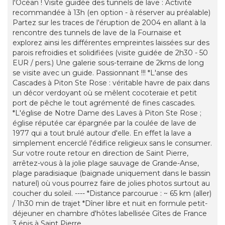
l'Océan ! Visite guidée des tunnels de lave : Activité
recommandée à 13h (en option - à réserver au préalable)
Partez sur les traces de l'éruption de 2004 en allant à la
rencontre des tunnels de lave de la Fournaise et
explorez ainsi les différentes empreintes laissées sur des
parois refroidies et solidifiées (visite guidée de 2h30 - 50
EUR / pers.) Une galerie sous-terraine de 2kms de long
se visite avec un guide. Passionnant !!! *L'anse des
Cascades à Piton Ste Rose : véritable havre de paix dans
un décor verdoyant où se mêlent cocoteraie et petit
port de pêche le tout agrémenté de fines cascades.
*L'église de Notre Dame des Laves à Piton Ste Rose ;
église réputée car épargnée par la coulée de lave de
1977 qui a tout brulé autour d'elle. En effet la lave a
simplement encerclé l'édifice religieux sans le consumer.
Sur votre route retour en direction de Saint Pierre,
arrêtez-vous à la jolie plage sauvage de Grande-Anse,
plage paradisiaque (baignade uniquement dans le bassin
naturel) où vous pourrez faire de jolies photos surtout au
coucher du soleil. ---- *Distance parcourue : ~ 65 km (aller)
/ 1h30 min de trajet *Dîner libre et nuit en formule petit-
déjeuner en chambre d'hôtes labellisée Gîtes de France
3 épis à Saint Pierre.