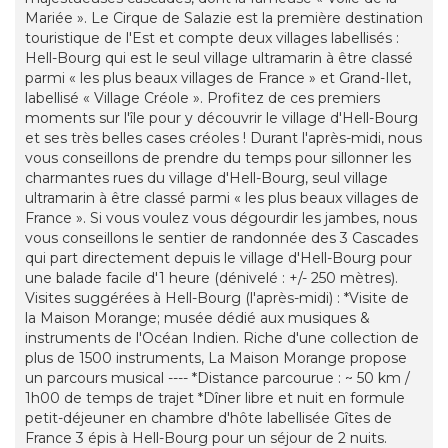
Mariée ». Le Cirque de Salazie est la première destination
touristique de l'Est et compte deux villages labellisés :
Hell-Bourg qui est le seul village ultramarin à être classé
parmi « les plus beaux villages de France » et Grand-Ilet,
labellisé « Village Créole ». Profitez de ces premiers
moments sur l'île pour y découvrir le village d'Hell-Bourg
et ses très belles cases créoles ! Durant l'après-midi, nous
vous conseillons de prendre du temps pour sillonner les
charmantes rues du village d'Hell-Bourg, seul village
ultramarin à être classé parmi « les plus beaux villages de
France ». Si vous voulez vous dégourdir les jambes, nous
vous conseillons le sentier de randonnée des 3 Cascades
qui part directement depuis le village d'Hell-Bourg pour
une balade facile d'1 heure (dénivelé : +/- 250 mètres).
Visites suggérées à Hell-Bourg (l'après-midi) : *Visite de
la Maison Morange; musée dédié aux musiques &
instruments de l'Océan Indien. Riche d'une collection de
plus de 1500 instruments, La Maison Morange propose
un parcours musical ---- *Distance parcourue : ~ 50 km /
1h00 de temps de trajet *Dîner libre et nuit en formule
petit-déjeuner en chambre d'hôte labellisée Gîtes de
France 3 épis à Hell-Bourg pour un séjour de 2 nuits.