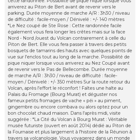
cette randonnée. Possibilité de pique nique lorsque vous
arriverez au Piton de Bert avant de revenir vers le
parking. Durée moyenne de marche A/R : 3h30 / niveau
de difficulté : facile-moyen / Dénivelé : +/- 140 mètres
*Le Nez coupé de Ste Rose : Cette randonnée facile
également vous fera longer les crêtes mais sur la face
Nord - Nord /ouest du Volcan contrairement à celle du
Piton de Bert. Elle vous fera passer à travers des petits
bosquets de tamarins des hauts avec quelques points de
vue sur l'enclos tout au long de la marche. Possibilité de
pique niquer lorsque vous arriverez au Nez Coupé avant
de revenir vers le Pas de Bellecombe. Durée moyenne
de marche A/R : 3h30 / niveau de difficulté : facile-
moyen / Dénivelé : +/- 350 mètres Sur la route retour du
Volcan, après l'effort le réconfort ! Faîtes une halte au
Palais du Fromage (Bourg Murat) et déguster nos
fameux petits fromages de vache « péi » au piment,
gingembre ou encore combava ou alors optez pour un
bon chocolat chaud maison. Dans l'après midi, visite
suggérée : *La Cité du Volcan à Bourg Murat : Véritable
musée futuriste (ouvert en août 2014) dédié au Piton de
la Fournaise et plus largement à l'histoire de la Réunion à
travers sa volcanologie. Vous voyagerez dans un monde