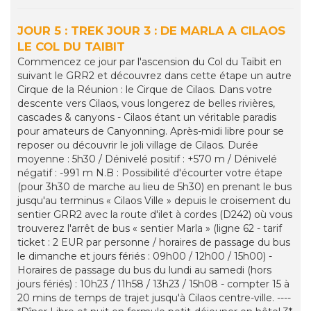
JOUR 5 : TREK JOUR 3 : DE MARLA A CILAOS
LE COL DU TAIBIT
Commencez ce jour par l'ascension du Col du Taïbit en
suivant le GRR2 et découvrez dans cette étape un autre
Cirque de la Réunion : le Cirque de Cilaos. Dans votre
descente vers Cilaos, vous longerez de belles rivières,
cascades & canyons - Cilaos étant un véritable paradis
pour amateurs de Canyonning. Après-midi libre pour se
reposer ou découvrir le joli village de Cilaos. Durée
moyenne : 5h30 / Dénivelé positif : +570 m / Dénivelé
négatif : -991 m N.B : Possibilité d'écourter votre étape
(pour 3h30 de marche au lieu de 5h30) en prenant le bus
jusqu'au terminus « Cilaos Ville » depuis le croisement du
sentier GRR2 avec la route d'ilet à cordes (D242) où vous
trouverez l'arrêt de bus « sentier Marla » (ligne 62 - tarif
ticket : 2 EUR par personne / horaires de passage du bus
le dimanche et jours fériés : 09h00 / 12h00 / 15h00) -
Horaires de passage du bus du lundi au samedi (hors
jours fériés) : 10h23 / 11h58 / 13h23 / 15h08 - compter 15 à
20 mins de temps de trajet jusqu'à Cilaos centre-ville. ----