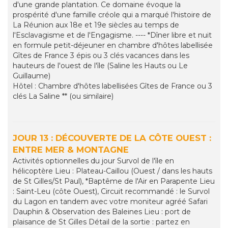
d'une grande plantation. Ce domaine évoque la
prospérité d'une famille créole qui a marqué l'histoire de
La Réunion aux 18e et 19e siècles au temps de
l'Esclavagisme et de l'Engagisme. ---- *Dîner libre et nuit
en formule petit-déjeuner en chambre d'hôtes labellisée
Gîtes de France 3 épis ou 3 clés vacances dans les
hauteurs de l'ouest de l'île (Saline les Hauts ou Le
Guillaume)
Hôtel : Chambre d'hôtes labellisées Gîtes de France ou 3
clés La Saline ** (ou similaire)
JOUR 13 : DÉCOUVERTE DE LA CÔTE OUEST :
ENTRE MER & MONTAGNE
Activités optionnelles du jour Survol de l'île en
hélicoptère Lieu : Plateau-Caillou (Ouest / dans les hauts
de St Gilles/St Paul), *Baptême de l'Air en Parapente Lieu
: Saint-Leu (côte Ouest), Circuit recommandé : le Survol
du Lagon en tandem avec votre moniteur agréé Safari
Dauphin & Observation des Baleines Lieu : port de
plaisance de St Gilles Détail de la sortie : partez en