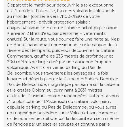
Départ tôt le matin pour découvrir le site exceptionnel
du Piton de la Fournaise, l'un des volcans les plus actifs
au monde ! (conseillé vers 7h00-7h30 de votre
hébergement - prévoir protection solaire :
chapeau/casquette + crème solaire + achat pique-nique
+ environ 2 litres d'eau par personne + vêtements
chauds) Sur la route, vous pourrez faire une halte au Nez
de Boeuf, panorama impressionnant sur le canyon de la
Rivière des Remparts, puis vous découvrirez le cratère
Commerson, gouffre de 235 mètres de profondeur et
200 mètres de large créé par une ancienne éruption
volcanique. Avant d'arriver au parking du Pas de
Bellecombe, vous traverserez les paysages à la fois
lunaires et désertiques de la Plaine des Sables. Depuis le
Pas de Bellecombe, magnifique panorama sur la caldeira
et le cratère Dolomieu, culminant à 2631 mètres
d'altitude. Plusieurs choix de randonnées s'offrent à vous
: *La plus connue : L'Ascension du cratère Dolomieu :
depuis le parking du Pas de Bellecombe, où vous aurez
un magnifique belvédère sur le Volcan et son immense
caldeira, le sentier débute par la descente au sein même
de l'enclos par un escalier abrupte et continue par le