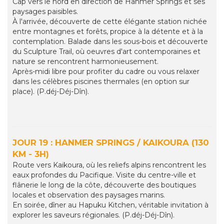
Cap vers le nord en direction de Hanmer Springs et ses
paysages paisibles.
À l'arrivée, découverte de cette élégante station nichée
entre montagnes et forêts, propice à la détente et à la
contemplation. Balade dans les sous-bois et découverte
du Sculpture Trail, où oeuvres d'art contemporaines et
nature se rencontrent harmonieusement.
Après-midi libre pour profiter du cadre ou vous relaxer
dans les célèbres piscines thermales (en option sur
place). (P.déj-Déj-Dîn).
JOUR 19 : HANMER SPRINGS / KAIKOURA (130
KM - 3H)
Route vers Kaikoura, où les reliefs alpins rencontrent les
eaux profondes du Pacifique. Visite du centre-ville et
flânerie le long de la côte, découverte des boutiques
locales et observation des paysages marins.
En soirée, dîner au Hapuku Kitchen, véritable invitation à
explorer les saveurs régionales. (P.déj-Déj-Dîn).