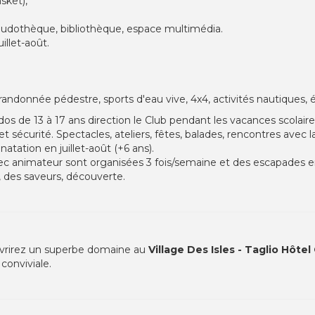
sket),
, ludothèque, bibliothèque, espace multimédia.
uillet-août.
.
 randonnée pédestre, sports d'eau vive, 4x4, activités nautiques, 
ados de 13 à 17 ans direction le Club pendant les vacances scolair
 sécurité. Spectacles, ateliers, fêtes, balades, rencontres avec la 
atation en juillet-août (+6 ans).
ec animateur sont organisées 3 fois/semaine et des escapades en
s, des saveurs, découverte.
vrirez un superbe domaine au
Village Des Isles - Taglio Hôtel
conviviale.