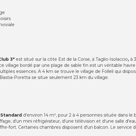
age
isirs
viviale
 Club 3*
est situé sur la côte Est de la Corse, à Taglio-Isolaccio
,
à 
e village bordé par une plage de sable fin est un véritable havre
ultiples essences. A 4 km se trouve le village de Folleli qui di
Bastia-Poretta se situe seulement 23 km du village.
Standard
d'environ 14 m², pour 2 à 4 personnes située dans le b
ffage, d'un mini réfrigérateur, d'une télévision et d'une salle d'e
offre-fort. Certaines chambres disposent d'un balcon. Le service 