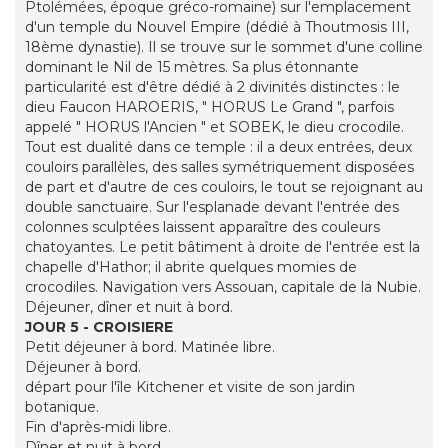
Ptolémées, époque gréco-romaine) sur l'emplacement
d'un temple du Nouvel Empire (dédié à Thoutmosis III,
18ème dynastie). Il se trouve sur le sommet d'une colline
dominant le Nil de 15 mètres. Sa plus étonnante
particularité est d'être dédié à 2 divinités distinctes : le
dieu Faucon HAROERIS, " HORUS Le Grand ", parfois
appelé " HORUS l'Ancien " et SOBEK, le dieu crocodile.
Tout est dualité dans ce temple : il a deux entrées, deux
couloirs parallèles, des salles symétriquement disposées
de part et d'autre de ces couloirs, le tout se rejoignant au
double sanctuaire. Sur l'esplanade devant l'entrée des
colonnes sculptées laissent apparaître des couleurs
chatoyantes. Le petit bâtiment à droite de l'entrée est la
chapelle d'Hathor; il abrite quelques momies de
crocodiles. Navigation vers Assouan, capitale de la Nubie.
Déjeuner, dîner et nuit à bord.
JOUR 5 - CROISIERE
Petit déjeuner à bord. Matinée libre.
Déjeuner à bord.
départ pour l'île Kitchener et visite de son jardin
botanique.
Fin d'après-midi libre.
Dîner et nuit à bord.