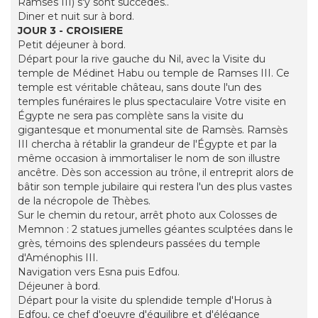
Ramsès III) s'y sont succédés..
Diner et nuit sur à bord.
JOUR 3 - CROISIERE
Petit déjeuner à bord.
Départ pour la rive gauche du Nil, avec la Visite du
temple de Médinet Habu ou temple de Ramses III. Ce
temple est véritable château, sans doute l'un des
temples funéraires le plus spectaculaire Votre visite en
Égypte ne sera pas complète sans la visite du
gigantesque et monumental site de Ramsès. Ramsès
III chercha à rétablir la grandeur de l'Égypte et par la
même occasion à immortaliser le nom de son illustre
ancêtre. Dès son accession au trône, il entreprit alors de
bâtir son temple jubilaire qui restera l'un des plus vastes
de la nécropole de Thèbes.
Sur le chemin du retour, arrêt photo aux Colosses de
Memnon : 2 statues jumelles géantes sculptées dans le
grès, témoins des splendeurs passées du temple
d'Aménophis III.
Navigation vers Esna puis Edfou.
Déjeuner à bord.
Départ pour la visite du splendide temple d'Horus à
Edfou, ce chef d'oeuvre d'équilibre et d'élégance