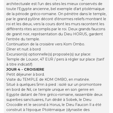
architecturale est l'un des sites les mieux conservés de
toute l'Egypte ancienne, bel exemple d'art ptolémaïque
de la période gréco-romaine. On pénètre dans le temple,
par le grand pylône décoré d'énormes reliefs montrant le
roi et les dieux, vers la cours dont les murs racontent les
différents rites accomplis par le roi. Deux grands faucons
de granit noir, représentation du Dieu HORUS, gardent
l'entrée du temple.
Continuation de la croisière vers Kom Ombo.
Dîner et nuit à bord
Excursion(s) optionnelle(s) proposée(s) sur place:
Temple de Louxor, 47 EUR / pers à régler sur place (tarif
à titre indicatif)
JOUR 4 - CROISIERE
Petit déjeuner à bord.
Visite du TEMPLE de KOM OMBO, en matinée.
Situé à quelques 5mn à pied : isolé sur un promontoire
en bord de Nil, ce temple unique en son genre en
Egypte datant de l'ère gréco-romaine, rassemble deux
superbes sanctuaires, l'un dédié à Sobek, le Dieu
Crocodile et le second à Horus, le Dieu Faucon Il a été
construit à l'époque Ptolémaïque (dynastie des