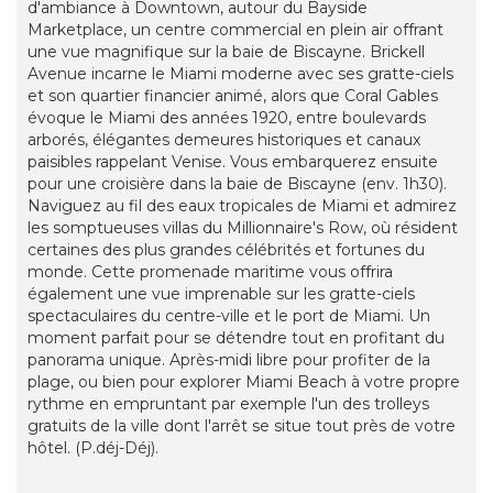
d'ambiance à Downtown, autour du Bayside
Marketplace, un centre commercial en plein air offrant
une vue magnifique sur la baie de Biscayne. Brickell
Avenue incarne le Miami moderne avec ses gratte-ciels
et son quartier financier animé, alors que Coral Gables
évoque le Miami des années 1920, entre boulevards
arborés, élégantes demeures historiques et canaux
paisibles rappelant Venise. Vous embarquerez ensuite
pour une croisière dans la baie de Biscayne (env. 1h30).
Naviguez au fil des eaux tropicales de Miami et admirez
les somptueuses villas du Millionnaire's Row, où résident
certaines des plus grandes célébrités et fortunes du
monde. Cette promenade maritime vous offrira
également une vue imprenable sur les gratte-ciels
spectaculaires du centre-ville et le port de Miami. Un
moment parfait pour se détendre tout en profitant du
panorama unique. Après-midi libre pour profiter de la
plage, ou bien pour explorer Miami Beach à votre propre
rythme en empruntant par exemple l'un des trolleys
gratuits de la ville dont l'arrêt se situe tout près de votre
hôtel. (P.déj-Déj).