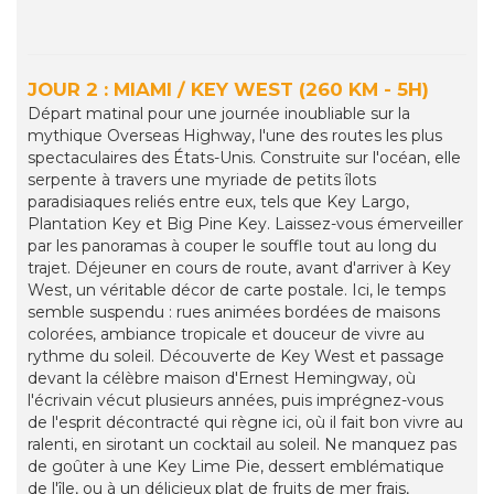
JOUR 2 : MIAMI / KEY WEST (260 KM - 5H)
Départ matinal pour une journée inoubliable sur la
mythique Overseas Highway, l'une des routes les plus
spectaculaires des États-Unis. Construite sur l'océan, elle
serpente à travers une myriade de petits îlots
paradisiaques reliés entre eux, tels que Key Largo,
Plantation Key et Big Pine Key. Laissez-vous émerveiller
par les panoramas à couper le souffle tout au long du
trajet. Déjeuner en cours de route, avant d'arriver à Key
West, un véritable décor de carte postale. Ici, le temps
semble suspendu : rues animées bordées de maisons
colorées, ambiance tropicale et douceur de vivre au
rythme du soleil. Découverte de Key West et passage
devant la célèbre maison d'Ernest Hemingway, où
l'écrivain vécut plusieurs années, puis imprégnez-vous
de l'esprit décontracté qui règne ici, où il fait bon vivre au
ralenti, en sirotant un cocktail au soleil. Ne manquez pas
de goûter à une Key Lime Pie, dessert emblématique
de l'île, ou à un délicieux plat de fruits de mer frais,