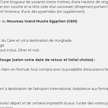
. D'une longueur de soixante-treize mètres, d'une hauteur de vin
n lion couché et la tête celle d'un souverain (Khephren) portant la
ouvrir l'intérieur d'une des pyramides (en supplément)
te du
Nouveau Grand Musée Egyptien (GEM)
rt du Caire et vol à destination de Hurghada
uge
out inclus. Dîner et nuit.
Rouge (selon votre date de retour et hôtel choisis) :
Alam en formule tout compris avec la possibilité d'excursions fac
fert à destination de l'aéroport international. Assistance aux for
rivée/ départ et de certains impératifs locaux, l'ordre des visites 
ssurées.