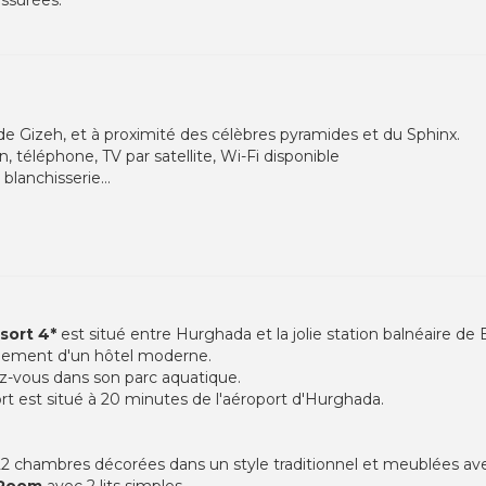
 de Gizeh, et à proximité des célèbres pyramides et du Sphinx.
 téléphone, TV par satellite, Wi-Fi disponible
 blanchisserie…
sort 4*
est situé entre Hurghada et la jolie station balnéaire de 
ffinement d'un hôtel moderne.
z-vous dans son parc aquatique.
 est situé à 20 minutes de l'aéroport d'Hurghada.
2 chambres décorées dans un style traditionnel et meublées av
 Room
avec 2 lits simples.