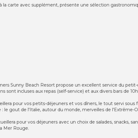
n à la carte avec supplément, présente une sélection gastronomiq
rners Sunny Beach Resort propose un excellent service du petit-
s sont incluses aux repas (self-service) et aux divers bars de 10h
llera pour vos petits-déjeuners et vos dîners, le tout servi sous 
 le gout de l'Italie, autour du monde, merveilles de l'Extrême-Or
llera pour vos déjeuners avec un choix de salades, snacks, sand
la Mer Rouge.