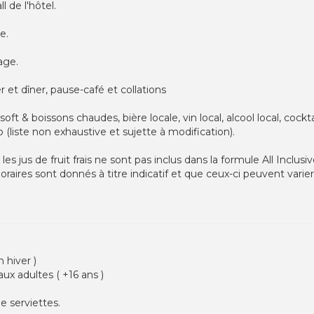
l de l'hôtel.
e.
age.
r et dîner, pause-café et collations
oft & boissons chaudes, bière locale, vin local, alcool local, cockta
 (liste non exhaustive et sujette à modification).
es jus de fruit frais ne sont pas inclus dans la formule All Inclusi
oraires sont donnés à titre indicatif et que ceux-ci peuvent varier 
 hiver )
aux adultes ( +16 ans )
e serviettes.