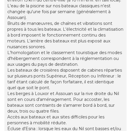
environ 15 km du centre-ville (à 10 mn env. en taxi local).
L'eau de la piscine sur nos bateaux classiques n'est
changée qu'une fois par semaine (généralement à
Assouan).
Bruits de manœuvres, de chaînes et vibrations sont
propres à tous les bateaux. L'électricité et la climatisation
à bord imposent le fonctionnement continu des
moteurs. L'arrière des bateaux est plus exposé aux
nuisances sonores.
L'homologation et le classement touristique des modes
d'hébergement correspondent à la réglementation ou
aux usages du pays de destination.
Les bateaux de croisières disposent de cabines réparties
sur plusieurs ponts Supérieur, Réception ou Inférieur : le
tarif étant calculé de façon forfaitaire, il est identique
quel que soit le pont.
Les berges à Louxor et Assouan sur la rive droite du Nil
sont en cours d'aménagement. Pour accoster, les
bateaux sont contraints de s'amarrer bord à bord, sur
deux, trois ou quatre files.
Accès aux bateaux et aux sites difficiles pour les
personnes à mobilité réduite.
Écluse d'Esna : lorsque les eaux du Nil sont basses et/ou