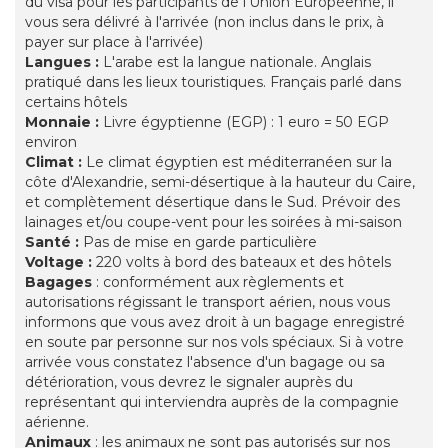
du visa pour les participants de l'Union Européenne, il
vous sera délivré à l'arrivée (non inclus dans le prix, à
payer sur place à l'arrivée)
Langues :
L'arabe est la langue nationale. Anglais
pratiqué dans les lieux touristiques. Français parlé dans
certains hôtels
Monnaie :
Livre égyptienne (EGP) : 1 euro = 50 EGP
environ
Climat :
Le climat égyptien est méditerranéen sur la
côte d'Alexandrie, semi-désertique à la hauteur du Caire,
et complètement désertique dans le Sud. Prévoir des
lainages et/ou coupe-vent pour les soirées à mi-saison
Santé :
Pas de mise en garde particulière
Voltage :
220 volts à bord des bateaux et des hôtels
Bagages
: conformément aux règlements et
autorisations régissant le transport aérien, nous vous
informons que vous avez droit à un bagage enregistré
en soute par personne sur nos vols spéciaux. Si à votre
arrivée vous constatez l'absence d'un bagage ou sa
détérioration, vous devrez le signaler auprès du
représentant qui interviendra auprès de la compagnie
aérienne.
Animaux
: les animaux ne sont pas autorisés sur nos