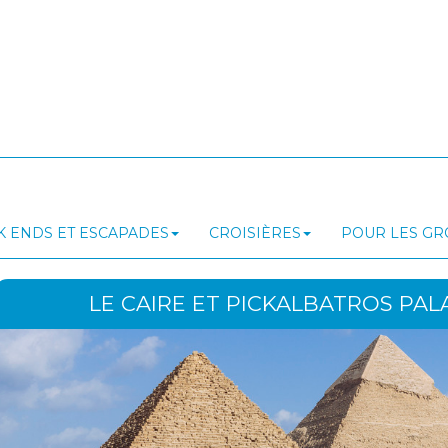
 ENDS ET ESCAPADES
CROISIÈRES
POUR LES G
LE CAIRE ET PICKALBATROS PAL