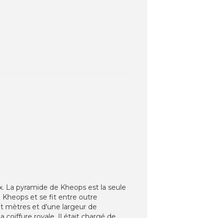
x. La pyramide de Kheops est la seule
 Kheops et se fit entre outre
gt mètres et d'une largeur de
 coiffure royale. Il était chargé de