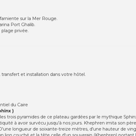
 farniente sur la Mer Rouge.
rina Port Ghalib.
 plage privée.
transfert et installation dans votre hôtel.
ntiel du Caire
hinx )
es trois pyramides de ce plateau gardées par le mythique Sphin
iquité à avoir survécu jusqu'à nos jours. Khephren imita son père
. D'une longueur de soixante-treize mètres, d'une hauteur de vin
n lion couché et la tête celle d'un souverain (Khephren) portant la