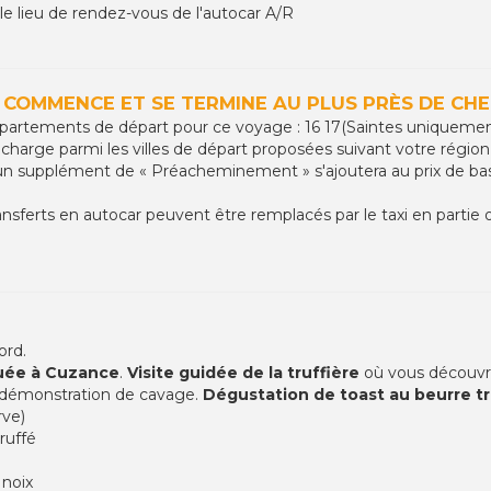
 le lieu de rendez-vous de l'autocar A/R
 COMMENCE ET SE TERMINE AU PLUS PRÈS DE CH
départements de départ pour ce voyage : 16 17(Saintes uniquemen
charge parmi les villes de départ proposées suivant votre région d
, un supplément de « Préacheminement » s'ajoutera au prix de base
ansferts en autocar peuvent être remplacés par le taxi en partie ou
ord.
ituée à Cuzance
.
Visite guidée de la truffière
où vous découvri
 démonstration de cavage.
Dégustation de toast au beurre tr
rve)
ruffé
 noix