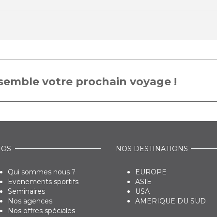
emble votre prochain voyage !
FOS
NOS DESTINATIONS
Qui sommes nous ?
EUROPE
Evenements sportifs
ASIE
Seminaires
USA
Nos agences
AMERIQUE DU SUD
Nos offres spéciales