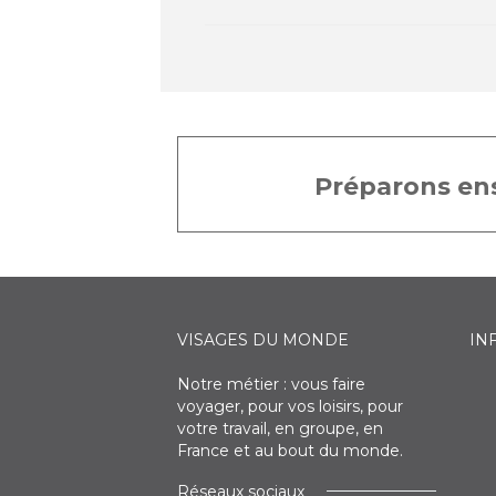
Préparons ens
VISAGES DU MONDE
IN
Notre métier : vous faire
voyager, pour vos loisirs, pour
votre travail, en groupe, en
France et au bout du monde.
Réseaux sociaux