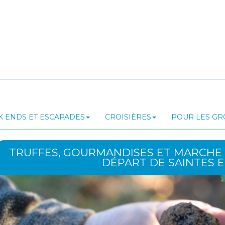
 ENDS ET ESCAPADES
CROISIÈRES
POUR LES G
TRUFFES, GOURMANDISES ET MARCHE 
DÉPART DE SAINTES E