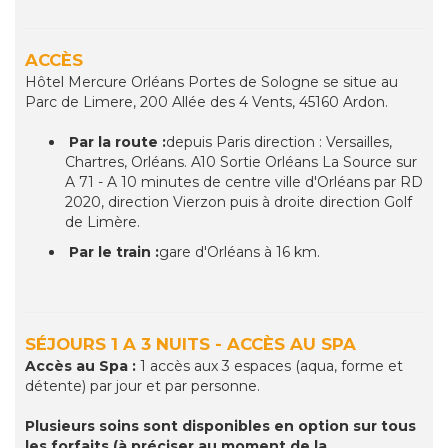
ACCÈS
Hôtel Mercure Orléans Portes de Sologne se situe au
Parc de Limere, 200 Allée des 4 Vents, 45160 Ardon.
Par la route :
depuis Paris direction : Versailles,
Chartres, Orléans. A10 Sortie Orléans La Source sur
A 71 - A 10 minutes de centre ville d'Orléans par RD
2020, direction Vierzon puis à droite direction Golf
de Limère.
Par le train :
gare d'Orléans à 16 km.
SÉJOURS 1 A 3 NUITS - ACCÈS AU SPA
Accès au Spa :
1 accès aux 3 espaces (aqua, forme et
détente) par jour et par personne.
Plusieurs soins sont disponibles en option sur tous
les forfaits (à préciser au moment de la