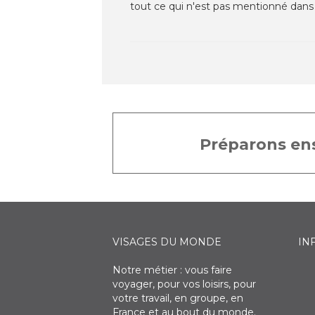
tout ce qui n'est pas mentionné dans 
Préparons ens
VISAGES DU MONDE
IN
Notre métier : vous faire
voyager, pour vos loisirs, pour
votre travail, en groupe, en
France et au bout du monde.