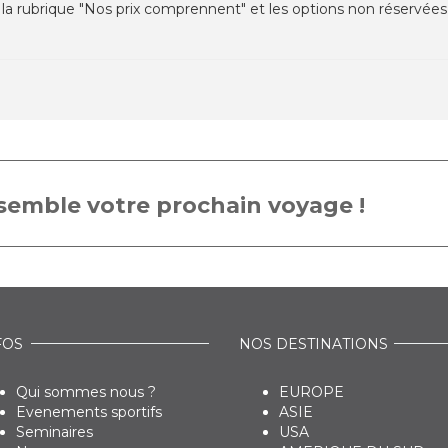
la rubrique "Nos prix comprennent" et les options non réservées
emble votre prochain voyage !
FOS
NOS DESTINATIONS
Qui sommes nous ?
EUROPE
Evenements sportifs
ASIE
Seminaires
USA