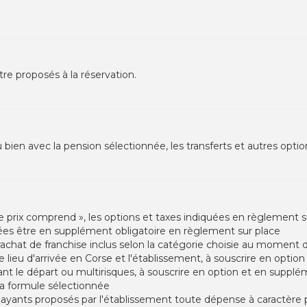
tre proposés à la réservation.
u bien avec la pension sélectionnée, les transferts et autres opti
e prix comprend », les options et taxes indiquées en règlement su
iquées être en supplément obligatoire en règlement sur place
rachat de franchise inclus selon la catégorie choisie au moment d
tre lieu d'arrivée en Corse et l'établissement, à souscrire en opti
nt le départ ou multirisques, à souscrire en option et en supplém
 la formule sélectionnée
payants proposés par l'établissement toute dépense à caractère