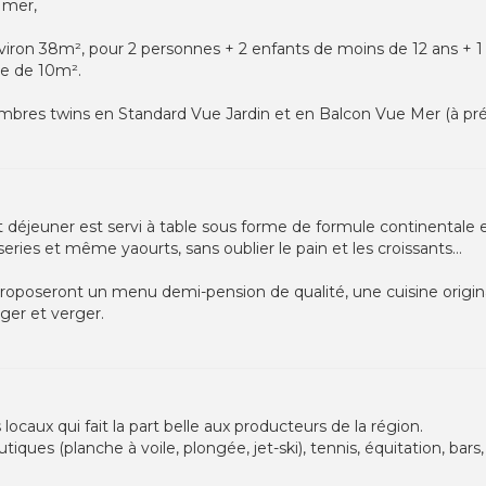
a mer,
viron 38m², pour 2 personnes + 2 enfants de moins de 12 ans + 
se de 10m².
mbres twins en Standard Vue Jardin et en Balcon Vue Mer (à précis
tit déjeuner est servi à table sous forme de formule continentale e
isseries et même yaourts, sans oublier le pain et les croissants…
 proposeront un menu demi-pension de qualité, une cuisine origi
ager et verger.
 locaux qui fait la part belle aux producteurs de la région.
tiques (planche à voile, plongée, jet-ski), tennis, équitation, bars,