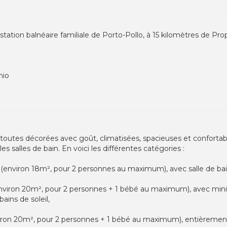
tation balnéaire familiale de Porto-Pollo, à 15 kilomètres de Prop
hio
 toutes décorées avec goût, climatisées, spacieuses et confortabl
s salles de bain. En voici les différentes catégories :
(environ 18m², pour 2 personnes au maximum), avec salle de ba
viron 20m², pour 2 personnes + 1 bébé au maximum), avec minibar
ains de soleil,
ron 20m², pour 2 personnes + 1 bébé au maximum), entièrement r