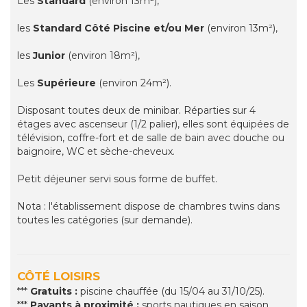
Les
Standard
(environ 13m²),
les
Standard Côté Piscine et/ou Mer
(environ 13m²),
les
Junior
(environ 18m²),
Les
Supérieure
(environ 24m²).
Disposant toutes deux de minibar. Réparties sur 4
étages avec ascenseur (1/2 palier), elles sont équipées de
télévision, coffre-fort et de salle de bain avec douche ou
baignoire, WC et sèche-cheveux.
Petit déjeuner servi sous forme de buffet.
Nota : l'établissement dispose de chambres twins dans
toutes les catégories (sur demande).
CÔTÉ LOISIRS
***
Gratuits :
piscine chauffée (du 15/04 au 31/10/25).
***
Payants à proximité :
sports nautiques en saison,