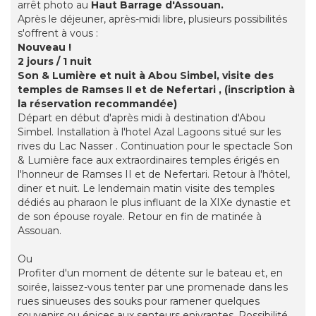
arrêt photo au
Haut Barrage d'Assouan.
Après le déjeuner, après-midi libre, plusieurs possibilités
s'offrent à vous :
Nouveau !
2 jours / 1 nuit
Son & Lumière et nuit à Abou Simbel, visite des
temples de Ramses II et de Nefertari , (inscription à
la réservation recommandée)
Départ en début d'après midi à destination d'Abou
Simbel. Installation à l'hotel Azal Lagoons situé sur les
rives du Lac Nasser . Continuation pour le spectacle Son
& Lumière face aux extraordinaires temples érigés en
l'honneur de Ramses II et de Nefertari. Retour à l'hôtel,
diner et nuit. Le lendemain matin visite des temples
dédiés au pharaon le plus influant de la XIXe dynastie et
de son épouse royale. Retour en fin de matinée à
Assouan.
Ou
Profiter d'un moment de détente sur le bateau et, en
soirée, laissez-vous tenter par une promenade dans les
rues sinueuses des souks pour ramener quelques
souvenirs ou épices aux senteurs enivrantes. Possibilité