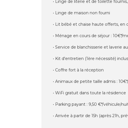
• Linge de literie et de toilette fourni
• Linge de maison non fourni
• Lit bébé et chaise haute offerts, en
• Ménage en cours de séjour : 10€*/mé
• Service de blanchisserie et laverie 
• Kit d'entretien (1ère nécessité) inclu
• Coffre fort à la réception
• Animaux de petite taille admis : 10€*
• WiFi gratuit dans toute la résidence
• Parking payant : 9,50 €*/véhicule/nu
• Arrivée à partir de 15h (après 21h, p