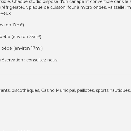
ible. Chaque studio dispose d'un canapé lit convertible dans le s
(réfrigérateur, plaque de cuisson, four à micro ondes, vaisselle, m
eveux.
nviron 17m²)
 bébé (environ 23m²)
1 bébé (environ 17m²)
a réservation : consultez nous.
rants, discothèques, Casino Municipal, paillotes, sports nautiqu