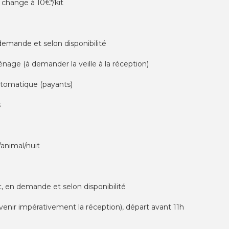
s, change à 10€*/kit
 demande et selon disponibilité
nage (à demander la veille à la réception)
automatique (payants)
s
/animal/nuit
it, en demande et selon disponibilité
révenir impérativement la réception), départ avant 11h