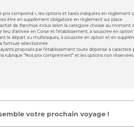
e prix comprend », les options et taxes indiquées en règlement su
iquées être en supplément obligatoire en règlement sur place
rachat de franchise inclus selon la catégorie choisie au moment d
tre lieu d'arrivée en Corse et l'établissement, à souscrire en opti
nt le départ ou multirisques, à souscrire en option et en supplém
 la formule sélectionnée
payants proposés par l'établissement toute dépense à caractère
la rubrique "Nos prix comprennent" et les options non réservées
emble votre prochain voyage !