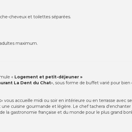
èche-cheveux et toilettes séparées.
 2 adultes maximum.
ormule «
Logement et petit-déjeuner
»
urant La Dent du Chat
», sous forme de buffet varié pour bien
t
» vous accueille midi ou soir en intérieure ou en terrasse avec ser
ne cuisine gourmande et légère. Le chef tachera d'enchanter vo
e de la gastronomie française et du monde pour le plus grand b