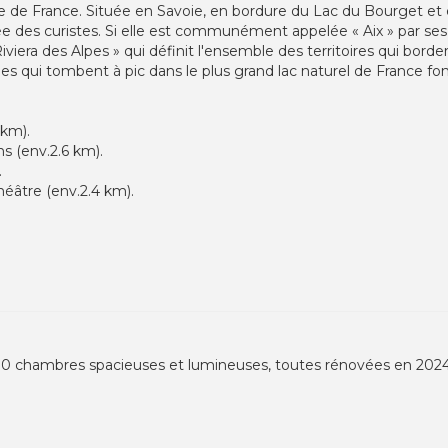
ale de France. Située en Savoie, en bordure du Lac du Bourget et
sée des curistes. Si elle est communément appelée « Aix » par ses 
 Riviera des Alpes » qui définit l'ensemble des territoires qui bo
 qui tombent à pic dans le plus grand lac naturel de France font
km).
s (env.2.6 km).
.
héâtre (env.2.4 km).
e 80 chambres spacieuses et lumineuses, toutes rénovées en 2024