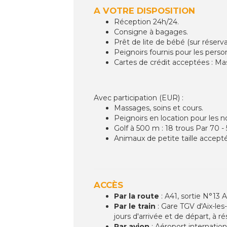
A VOTRE DISPOSITION
Réception 24h/24.
Consigne à bagages.
Prêt de lite de bébé (sur réserva
Peignoirs fournis pour les perso
Cartes de crédit acceptées : Ma
Avec participation (EUR) :
Massages, soins et cours.
Peignoirs en location pour les non
Golf à 500 m : 18 trous Par 70 
Animaux de petite taille acceptés,
ACCÈS
Par la route
: A41, sortie N°13 A
Par le train
: Gare TGV d'Aix-les
jours d'arrivée et de départ, à r
Par avion
: Aéroport internatio