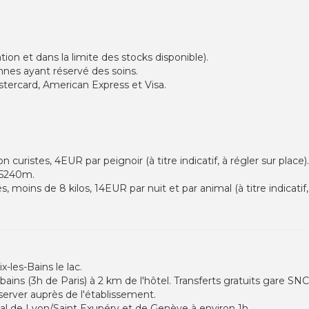
tion et dans la limite des stocks disponible).
nnes ayant réservé des soins.
stercard, American Express et Visa.
 curistes, 4EUR par peignoir (à titre indicatif, à régler sur place).
- 5240m.
 moins de 8 kilos, 14EUR par nuit et par animal (à titre indicatif, 
ix-les-Bains le lac.
-bains (3h de Paris) à 2 km de l'hôtel. Transferts gratuits gare SNC
éserver auprès de l'établissement.
nal de Lyon/Saint Exupéry et de Genève à environ 1h.