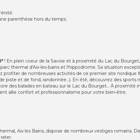
rénité.
 une parenthèse hors du temps.
3*
! En plein coeur de la Savoie et à proximité du Lac du Bourget, 
arc thermal d'Aix-les-bains et l'hippodrome. Sa situation excepti
ez profiter de nombreuses activités de ce premier site nordique f
de piste et de fond, randonnée...). En été, découvrez des sports n
core des balades en bateau sur le Lac du Bourget... À proximité i
ment allie confort et professionnalisme pour votre bien-être.
e thermal, Aix les Bains, dispose de nombreux vestiges romains. De
 rater.