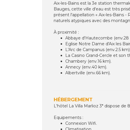
Aix-les-Bains est la 3e station therm
Bauges, cette ville d'eau est très pri
présent l'appellation « Aix-les-Bains -
naturels atypiques avec des montagnes
À proximité :
Abbaye d'Hautecombe (env.28 
Eglise Notre Dame d'Aix les Bain
L'Arc de Campanus (env.2.5 km)
La Casino Grand-Cercle et son t
Chambery (env.16 km).
Annecy (env.40 km).
Albertville (env.66 km).
HÉBERGEMENT
L'hôtel La Villa Marlioz 3* dispose d
Equipements :
Connexion Wifi.
Climatisation.