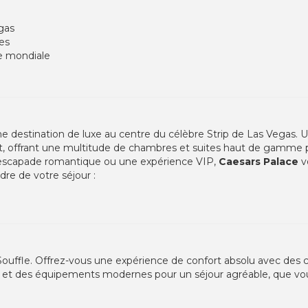
gas
es
e mondiale
time destination de luxe au centre du célèbre Strip de Las Vegas. 
ent, offrant une multitude de chambres et suites haut de gamme po
e escapade romantique ou une expérience VIP,
Caesars Palace
v
dre de votre séjour :
ouffle. Offrez-vous une expérience de confort absolu avec des
x et des équipements modernes pour un séjour agréable, que vous