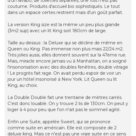
d'un lavabo, de toilettes séparées, une fois n'est pas
coutume. Produits d'accueil bio sophistiqués. Le tout
dans un espace certes restreint mais d'un goût parfait.
La version King size est la même un peu plus grande
(3m2 sup) avec un lit King soit 180cm de large.
Taille au-dessus : la Deluxe qui se décline de même en
Queen ou King. Pas immense non plus mais 22/24 m2.
Très jolies aussi, elles donnent souvent sur la 47eme rue.
Mais, miracle encore jamais vu à Manhattan, on a soigné
l'insonorisation avec des doubles fenêtres, double vitrage
! Le progrès fait rage. On avait perdu espoir de voir un
jour un hôtel insonorisé à New York. Lit Queen ou lit
King, au choix.
La Double Double fait une trentaine de mètres carrés.
C'est donc louable. On y trouve 2 lis de 130cm. On peut y
loger à 4 pour peu que l'on n'ait pas le sommeil agité.
Enfin une Suite, appelée Sweet, qui se prononce
comme suite en américain. Elle est composée de 2
deluxe king. Mais ce n'est pas une vraie suite en ce sens