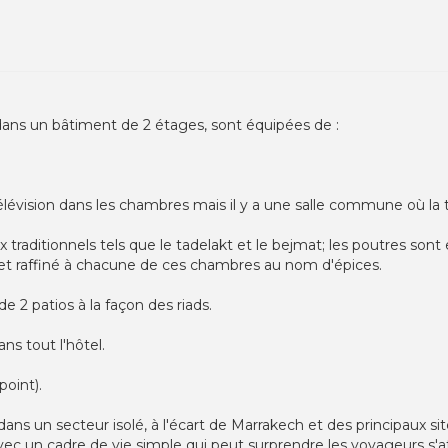
dans un bâtiment de 2 étages, sont équipées de :
élévision dans les chambres mais il y a une salle commune où la té
 traditionnels tels que le tadelakt et le bejmat; les poutres son
 et raffiné à chacune de ces chambres au nom d'épices.
 2 patios à la façon des riads.
ns tout l'hôtel.
point).
dans un secteur isolé, à l'écart de Marrakech et des principaux s
 avec un cadre de vie simple qui peut surprendre les voyageurs 