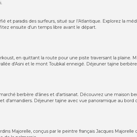
i.
ié et paradis des surfeurs, situé sur I'Atlantique. Explorez la médi
itez ensuite d'un temps libre avant le départ.
erkoust, en quittant la route pour une piste traversant la plaine.
vallée d'Asni et le mont Toubkal enneigé. Déjeuner tajine berbère
n marché berbère d'ânes et d'artisanat. Découvrez une maison berb
 et d'amandiers. Déjeuner tajine avec vue panoramique au bord d
rdins Majorelle, conçus par le peintre français Jacques Majorelle 