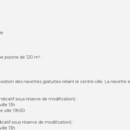
le
ne piscine de 120 m² .
ition des navettes gratuites reliant le centre-ville. La navette ef
dicatif sous réserve de modification) :
ille 13h
e ville 19h30
catif sous réserve de modification) :
ille 13h