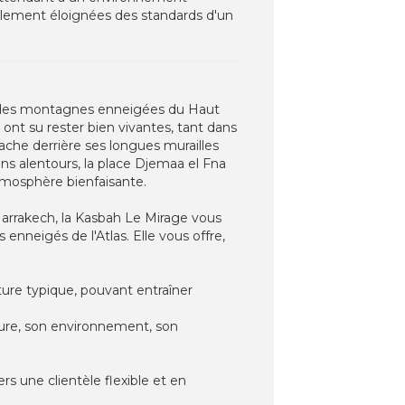
 également éloignées des standards d'un
d des montagnes enneigées du Haut
 ont su rester bien vivantes, tant dans
cache derrière ses longues murailles
ns alentours, la place Djemaa el Fna
atmosphère bienfaisante.
 Marrakech, la Kasbah Le Mirage vous
 enneigés de l'Atlas. Elle vous offre,
ture typique, pouvant entraîner
ecture, son environnement, son
s une clientèle flexible et en