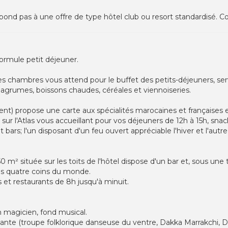
pond pas à une offre de type hôtel club ou resort standardisé. Co
formule petit déjeuner.
es chambres vous attend pour le buffet des petits-déjeuners, se
grumes, boissons chaudes, céréales et viennoiseries.
ent) propose une carte aux spécialités marocaines et françaises e
 sur l'Atlas vous accueillant pour vos déjeuners de 12h à 15h, sna
 bars; l'un disposant d'un feu ouvert appréciable l'hiver et l'autre
 m² située sur les toits de l'hôtel dispose d'un bar et, sous une
es quatre coins du monde.
 et restaurants de 8h jusqu'à minuit.
 magicien, fond musical.
ante (troupe folklorique danseuse du ventre, Dakka Marrakchi, DJ 