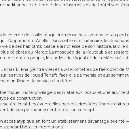
ure traditionnelle en terre et les infrastructures de l'hôtel sont
le charme de la ville rouge. Immense oasis verdoyant au pie
 n'appartient qu'à elle. Dans cette cité millénaire, les traditions
ie de ses habitants. Grâce à la richesse de son histoire, la ville 
 plus célébrés du Maroc: La mosquée de la Koutoubia et ses jardi
ture de tout un peuple, les jardins de l'Agdal et de la Ménara à l'
 Jamaâ El Fna (centre ville) et à 20 kilomètres de l'aéroport de
sur les rives de l'oued Tensift, face à la palmeraie et aux sommets
e d'un Riad et le service d'un hôtel.
hentique, l'hôtel privilégie des matériaux locaux et une architec
 type de construction.
caractère local. Les éventuelles particularités liées à son archit
èvent de son positionnement et de son concept.
n accès atypique en font un établissement davantage orienté ver
 standard hôtelier international.