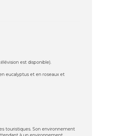
lévision est disponible).
t en eucalyptus et en roseaux et
ites touristiques. Son environnement
s'attendant à un environnement