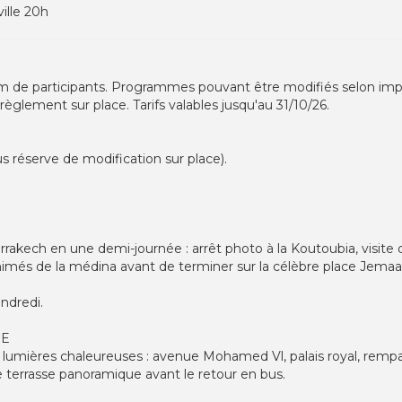
ville 20h
 de participants. Programmes pouvant être modifiés selon impér
 règlement sur place. Tarifs valables jusqu'au 31/10/26.
us réserve de modification sur place).
akech en une demi-journée : arrêt photo à la Koutoubia, visite 
animés de la médina avant de terminer sur la célèbre place Jemaa
endredi.
HE
lumières chaleureuses : avenue Mohamed Vl, palais royal, rempa
terrasse panoramique avant le retour en bus.