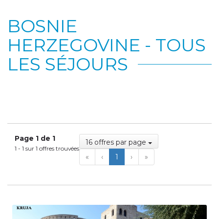
BOSNIE
HERZEGOVINE - TOUS
LES SÉJOURS
Page 1 de 1
16 offres par page
1 - 1 sur 1 offres trouvées
First
Previous
Next
Last
«
‹
1
›
»