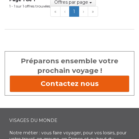
Offres par page
1 - 1 sur 1 offres trouvées
First
Previous
Next
Last
«
‹
1
›
»
Préparons ensemble votre
prochain voyage !
Contactez nous
VISAGES DU MONDE
Notre métier : vous faire voyager, pour vos loisirs, pour