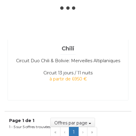
Chili
Circuit Duo Chili & Bolivie: Merveilles Altiplaniques
Circuit
13 jours / 11 nuits
à partir de 6950 €
Page 1 de 1
Offres par page
1 - 5 sur 5 offres trouvées
First
Previous
Next
Last
«
‹
1
›
»