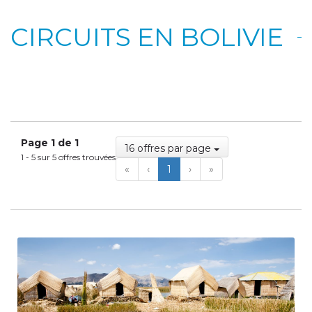
CIRCUITS EN BOLIVIE
Page 1 de 1
16 offres par page
1 - 5 sur 5 offres trouvées
First
Previous
Next
Last
«
‹
1
›
»