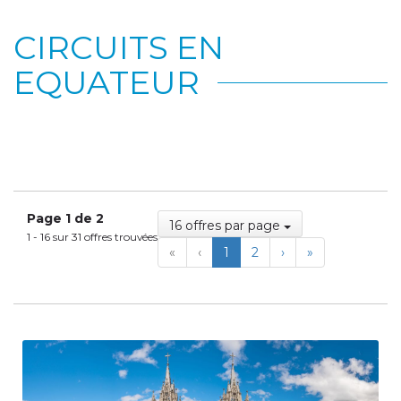
CIRCUITS EN
EQUATEUR
Page 1 de 2
16 offres par page
1 - 16 sur 31 offres trouvées
First
Previous
Next
Last
«
‹
1
2
›
»