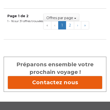
Page 1 de 2
Offres par page
1 - 16 sur 31 offres trouvées
First
Previous
Next
Last
«
‹
1
2
›
»
Préparons ensemble votre
prochain voyage !
Contactez nous